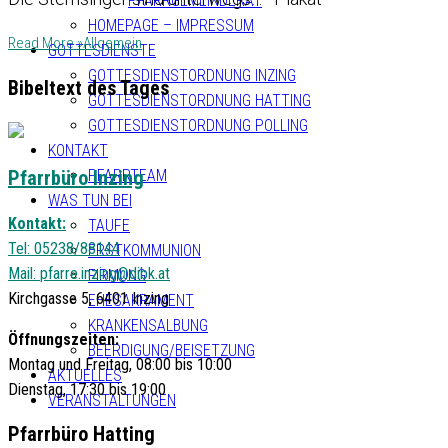
PFARRGEMEINDERAT
HOMEPAGE – IMPRESSUM
Read More »
Allgemein
GOTTESDIENSTE
GOTTESDIENSTORDNUNG INZING
Bibeltext des Tages
GOTTESDIENSTORDNUNG HATTING
GOTTESDIENSTORDNUNG POLLING
KONTAKT
Pfarrbüro Inzing
PFARRTEAM
WAS TUN BEI
Kontakt:
TAUFE
Tel: 05238/88144
ERSTKOMMUNION
Mail:
pfarre.inzing@dibk.at
FIRMUNG
Kirchgasse 5, 6401 Inzing
EHESAKRAMENT
KRANKENSALBUNG
Öffnungszeiten:
BEERDIGUNG/BEISETZUNG
Montag und Freitag, 08:00 bis 10:00
AKTUELLES
Dienstag, 17:30 bis 19:00
VERANSTALTUNGEN
Pfarrbüro Hatting