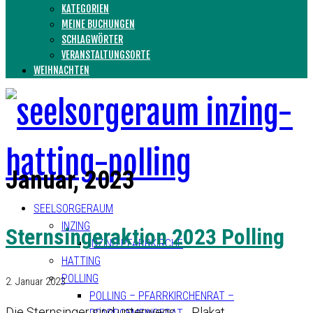
KATEGORIEN
MEINE BUCHUNGEN
SCHLAGWÖRTER
VERANSTALTUNGSORTE
WEIHNACHTEN
Januar, 2023
SEELSORGERAUM
INZING
Sternsingeraktion 2023 Polling
INZING PFARRKIRCHE
HATTING
POLLING
2. Januar 2023
POLLING – PFARRKIRCHENRAT –
Die Sternsinger sind unterwegs… Plakat