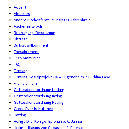
Advent
Aktuelles
Andere Kirchenfeste im Inzinger Jahreskreis
Aschermittwoch
Beerdigung/Beisetzung
Bitttage
Du bist willkommen!
Ehesakrament
Erstkommunion
FAQ
Firmung
Firmung-Sozialprojekt 2024: Jugendheim in Burkina Faso
Fronleichnam
Gottesdienstordnung Hatting
Gottesdienstordnung Inzing
Gottesdienstordnung Polling
Green Events-Kriterien
Hatting
Heilige Drei Könige- Epiphanie, 6. Jänner
Heiliger Blasius von Sebaste – 3. Februar