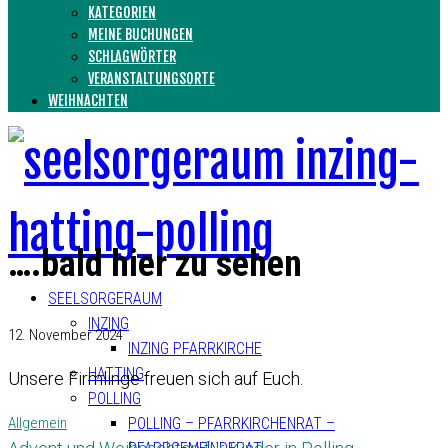
KATEGORIEN
MEINE BUCHUNGEN
SCHLAGWÖRTER
VERANSTALTUNGSORTE
WEIHNACHTEN
….bald hier zu sehen
SEELSORGERAUM
INZING
12. November 2024
INZING PFARRKIRCHE
HATTING
Unsere Firmlinge freuen sich auf Euch.
POLLING
Allgemein
POLLING – PFARRKIRCHENRAT –