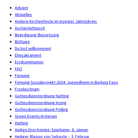
Advent
Aktuelles
Andere Kirchenfeste im Inzinger Jahreskreis
Aschermittwoch
Beerdigung/Beisetzung
Bitttage
Du bist willkommen!
Ehesakrament
Erstkommunion
FAQ
Firmung
Firmung-Sozialprojekt 2024: Jugendheim in Burkina Faso
Fronleichnam
Gottesdienstordnung Hatting
Gottesdienstordnung Inzing
Gottesdienstordnung Polling
Green Events-Kriterien
Hatting
Heilige Drei Könige- Epiphanie, 6. Jänner
Heiliger Blasius von Sebaste – 3. Februar