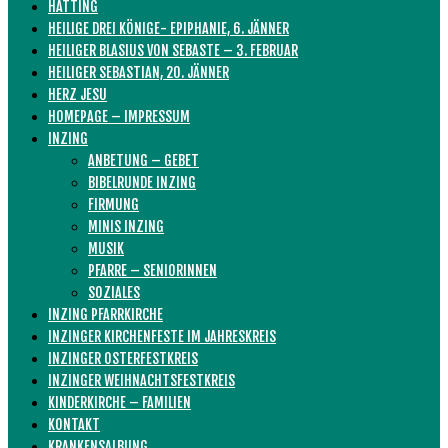
HATTING
HEILIGE DREI KÖNIGE- EPIPHANIE, 6. JÄNNER
HEILIGER BLASIUS VON SEBASTE – 3. FEBRUAR
HEILIGER SEBASTIAN, 20. JÄNNER
HERZ JESU
HOMEPAGE – IMPRESSUM
INZING
ANBETUNG – GEBET
BIBELRUNDE INZING
FIRMUNG
MINIS INZING
MUSIK
PFARRE – SENIORINNEN
SOZIALES
INZING PFARRKIRCHE
INZINGER KIRCHENFESTE IM JAHRESKREIS
INZINGER OSTERFESTKREIS
INZINGER WEIHNACHTSFESTKREIS
KINDERKIRCHE – FAMILIEN
KONTAKT
KRANKENSALBUNG