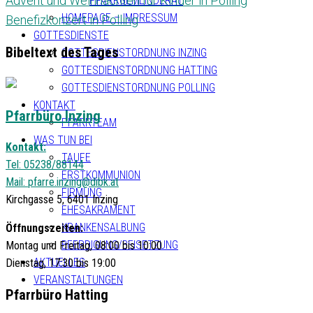
Advent und Weihnachten für Kinder in Polling
PFARRGEMEINDERAT
HOMEPAGE – IMPRESSUM
Benefizkonzert in Polling
GOTTESDIENSTE
Bibeltext des Tages
GOTTESDIENSTORDNUNG INZING
GOTTESDIENSTORDNUNG HATTING
GOTTESDIENSTORDNUNG POLLING
KONTAKT
Pfarrbüro Inzing
PFARRTEAM
WAS TUN BEI
Kontakt:
TAUFE
Tel: 05238/88144
ERSTKOMMUNION
Mail:
pfarre.inzing@dibk.at
FIRMUNG
Kirchgasse 5, 6401 Inzing
EHESAKRAMENT
KRANKENSALBUNG
Öffnungszeiten:
BEERDIGUNG/BEISETZUNG
Montag und Freitag, 08:00 bis 10:00
AKTUELLES
Dienstag, 17:30 bis 19:00
VERANSTALTUNGEN
Pfarrbüro Hatting