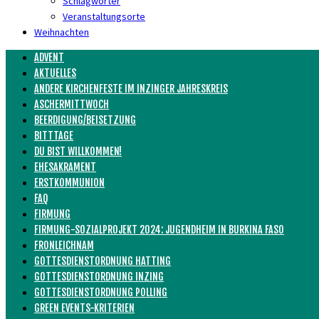
Schlagwörter
Veranstaltungsorte
Weihnachten
ADVENT
AKTUELLES
ANDERE KIRCHENFESTE IM INZINGER JAHRESKREIS
ASCHERMITTWOCH
BEERDIGUNG/BEISETZUNG
BITTTAGE
DU BIST WILLKOMMEN!
EHESAKRAMENT
ERSTKOMMUNION
FAQ
FIRMUNG
FIRMUNG-SOZIALPROJEKT 2024: JUGENDHEIM IN BURKINA FASO
FRONLEICHNAM
GOTTESDIENSTORDNUNG HATTING
GOTTESDIENSTORDNUNG INZING
GOTTESDIENSTORDNUNG POLLING
GREEN EVENTS-KRITERIEN