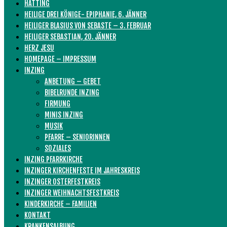
HATTING
HEILIGE DREI KÖNIGE- EPIPHANIE, 6. JÄNNER
HEILIGER BLASIUS VON SEBASTE – 3. FEBRUAR
HEILIGER SEBASTIAN, 20. JÄNNER
HERZ JESU
HOMEPAGE – IMPRESSUM
INZING
ANBETUNG – GEBET
BIBELRUNDE INZING
FIRMUNG
MINIS INZING
MUSIK
PFARRE – SENIORINNEN
SOZIALES
INZING PFARRKIRCHE
INZINGER KIRCHENFESTE IM JAHRESKREIS
INZINGER OSTERFESTKREIS
INZINGER WEIHNACHTSFESTKREIS
KINDERKIRCHE – FAMILIEN
KONTAKT
KRANKENSALBUNG