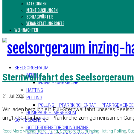
KATEGORIEN
MEINE BUCHUNGEN
SCHLAGWÖRTER
VERANSTALTUNGSORTE
WEIHNACHTEN
SEELSORGERAUM
Sternwallfahrt des Seelsorgeraum
INZING
INZING PFARRKIRCHE
HATTING
21. Juli 2026
POLLING
POLLING – PFARRKIRCHENRAT – PFARRGEMEIND
Wir laden herzlich ein Fuß-Sternwallfahrt unseres Seels
HOMEPAGE – IMPRESSUM
um 17.30 Uhr bei der Pfarrkirche zum gemeinsamen Gang 
GOTTESDIENSTE
GOTTESDIENSTORDNUNG INZING
Read More »
Inzing
Pfarre Inzing
,
Seelsorgeraum Inzing-Hatting-Polling
,
Ste