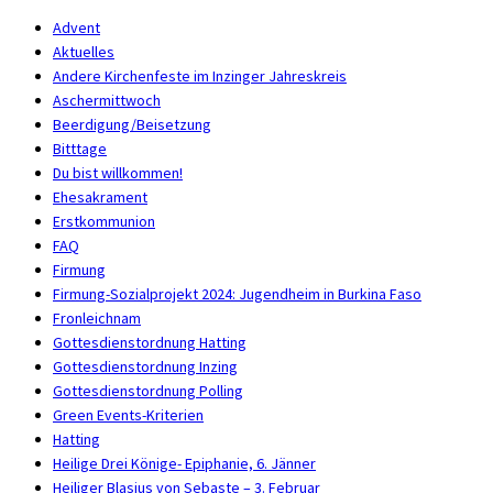
Advent
Aktuelles
Andere Kirchenfeste im Inzinger Jahreskreis
Aschermittwoch
Beerdigung/Beisetzung
Bitttage
Du bist willkommen!
Ehesakrament
Erstkommunion
FAQ
Firmung
Firmung-Sozialprojekt 2024: Jugendheim in Burkina Faso
Fronleichnam
Gottesdienstordnung Hatting
Gottesdienstordnung Inzing
Gottesdienstordnung Polling
Green Events-Kriterien
Hatting
Heilige Drei Könige- Epiphanie, 6. Jänner
Heiliger Blasius von Sebaste – 3. Februar