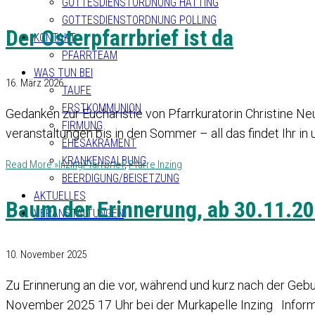
GOTTESDIENSTORDNUNG HATTING
GOTTESDIENSTORDNUNG POLLING
Der Osterpfarrbrief ist da
KONTAKT
PFARRTEAM
WAS TUN BEI
16. März 2026
TAUFE
ERSTKOMMUNION
Gedanken zur Eucharistie von Pfarrkuratorin Christine 
FIRMUNG
veranstaltungen bis in den Sommer – all das findet Ihr in
EHESAKRAMENT
KRANKENSALBUNG
Read More »
Inzing
Pfarrbrief
,
Pfarre Inzing
BEERDIGUNG/BEISETZUNG
AKTUELLES
Baum der Erinnerung, ab 30.11.20
VERANSTALTUNGEN
10. November 2025
Zu Erinnerung an die vor, während und kurz nach der Geb
November 2025 17 Uhr bei der Murkapelle Inzing Inform