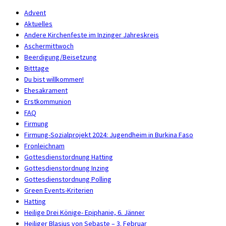
Advent
Aktuelles
Andere Kirchenfeste im Inzinger Jahreskreis
Aschermittwoch
Beerdigung/Beisetzung
Bitttage
Du bist willkommen!
Ehesakrament
Erstkommunion
FAQ
Firmung
Firmung-Sozialprojekt 2024: Jugendheim in Burkina Faso
Fronleichnam
Gottesdienstordnung Hatting
Gottesdienstordnung Inzing
Gottesdienstordnung Polling
Green Events-Kriterien
Hatting
Heilige Drei Könige- Epiphanie, 6. Jänner
Heiliger Blasius von Sebaste – 3. Februar