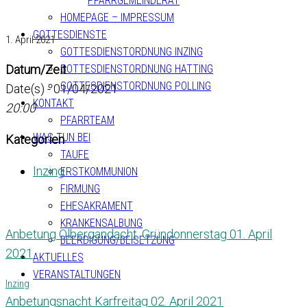
PFARRGEMEINDERAT
HOMEPAGE – IMPRESSUM
GOTTESDIENSTE
1. April 2021
GOTTESDIENSTORDNUNG INZING
Datum/Zeit
GOTTESDIENSTORDNUNG HATTING
GOTTESDIENSTORDNUNG POLLING
Date(s) - 01/04/2021
KONTAKT
20:00
PFARRTEAM
WAS TUN BEI
Kategorien
TAUFE
Inzing
ERSTKOMMUNION
FIRMUNG
EHESAKRAMENT
KRANKENSALBUNG
Anbetung Ölbergandacht, Gründonnerstag 01. April
BEERDIGUNG/BEISETZUNG
2021
AKTUELLES
VERANSTALTUNGEN
Inzing
Anbetungsnacht Karfreitag 02. April 2021