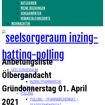
KATEGORIEN
MEINE BUCHUNGEN
SCHLAGWÖRTER
VERANSTALTUNGSORTE
WEIHNACHTEN
Anbetungsliste
SEELSORGERAUM
Ölbergandacht
INZING
INZING PFARRKIRCHE
Gründonnerstag 01. April
HATTING
POLLING
2021
POLLING – PFARRKIRCHENRAT –