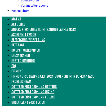
Schlagwörter
Veranstaltungsorte
Weihnachten
ADVENT
AKTUELLES
ANDERE KIRCHENFESTE IM INZINGER JAHRESKREIS
ASCHERMITTWOCH
BEERDIGUNG/BEISETZUNG
BITTTAGE
DU BIST WILLKOMMEN!
EHESAKRAMENT
ERSTKOMMUNION
FAQ
FIRMUNG
FIRMUNG-SOZIALPROJEKT 2024: JUGENDHEIM IN BURKINA FASO
FRONLEICHNAM
GOTTESDIENSTORDNUNG HATTING
GOTTESDIENSTORDNUNG INZING
GOTTESDIENSTORDNUNG POLLING
GREEN EVENTS-KRITERIEN