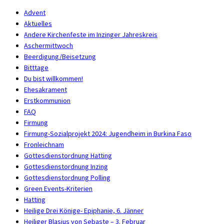
Advent
Aktuelles
Andere Kirchenfeste im Inzinger Jahreskreis
Aschermittwoch
Beerdigung/Beisetzung
Bitttage
Du bist willkommen!
Ehesakrament
Erstkommunion
FAQ
Firmung
Firmung-Sozialprojekt 2024: Jugendheim in Burkina Faso
Fronleichnam
Gottesdienstordnung Hatting
Gottesdienstordnung Inzing
Gottesdienstordnung Polling
Green Events-Kriterien
Hatting
Heilige Drei Könige- Epiphanie, 6. Jänner
Heiliger Blasius von Sebaste – 3. Februar