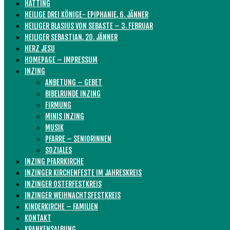
HATTING
HEILIGE DREI KÖNIGE- EPIPHANIE, 6. JÄNNER
HEILIGER BLASIUS VON SEBASTE – 3. FEBRUAR
HEILIGER SEBASTIAN, 20. JÄNNER
HERZ JESU
HOMEPAGE – IMPRESSUM
INZING
ANBETUNG – GEBET
BIBELRUNDE INZING
FIRMUNG
MINIS INZING
MUSIK
PFARRE – SENIORINNEN
SOZIALES
INZING PFARRKIRCHE
INZINGER KIRCHENFESTE IM JAHRESKREIS
INZINGER OSTERFESTKREIS
INZINGER WEIHNACHTSFESTKREIS
KINDERKIRCHE – FAMILIEN
KONTAKT
KRANKENSALBUNG