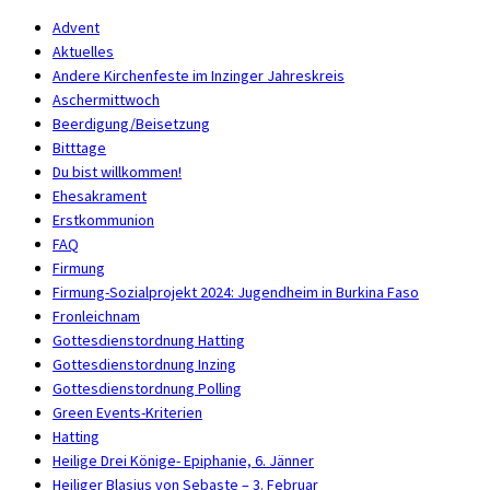
Advent
Aktuelles
Andere Kirchenfeste im Inzinger Jahreskreis
Aschermittwoch
Beerdigung/Beisetzung
Bitttage
Du bist willkommen!
Ehesakrament
Erstkommunion
FAQ
Firmung
Firmung-Sozialprojekt 2024: Jugendheim in Burkina Faso
Fronleichnam
Gottesdienstordnung Hatting
Gottesdienstordnung Inzing
Gottesdienstordnung Polling
Green Events-Kriterien
Hatting
Heilige Drei Könige- Epiphanie, 6. Jänner
Heiliger Blasius von Sebaste – 3. Februar