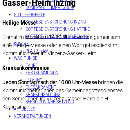
Gasser-Heim Inzing
PFARRGEMEINDERAT
HOMEPAGE – IMPRESSUM
GOTTESDIENSTE
Heilige Messe
GOTTESDIENSTORDNUNG INZING
GOTTESDIENSTORDNUNG HATTING
GOTTESDIENSTORDNUNG POLLING
Einmal im
Monat um 14.30 Uhr
feiern wir gemeinsam
KONTAKT
eine Heilige Messe oder einen Wortgottesdienst mit
PFARRTEAM
Kommunionfeier im Vinzenz-Gasser-Heim.
WAS TUN BEI
TAUFE
Krankenkommunion
ERSTKOMMUNION
FIRMUNG
Jeden Sonntag nach der 10.00 Uhr-Messe
bringen die
EHESAKRAMENT
KommunionhelferInnen des Gemeindegottesdienstes
KRANKENSALBUNG
den SeniorInnen im Vinzenz-Gasser-Heim die Hl.
BEERDIGUNG/BEISETZUNG
Kommunion.
AKTUELLES
VERANSTALTUNGEN