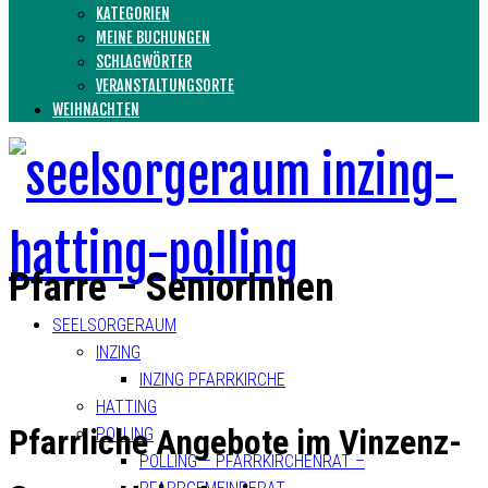
KATEGORIEN
MEINE BUCHUNGEN
SCHLAGWÖRTER
VERANSTALTUNGSORTE
WEIHNACHTEN
Pfarre – SeniorInnen
SEELSORGERAUM
INZING
INZING PFARRKIRCHE
HATTING
Pfarrliche Angebote im Vinzenz-
POLLING
POLLING – PFARRKIRCHENRAT –