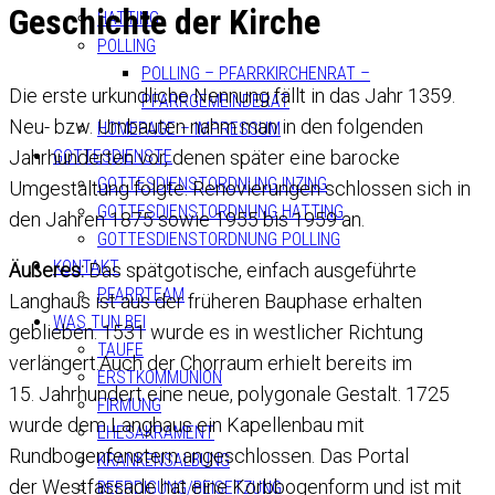
Geschichte der Kirche
HATTING
POLLING
POLLING – PFARRKIRCHENRAT –
Die erste urkundliche Nennung fällt in das Jahr 1359.
PFARRGEMEINDERAT
Neu- bzw. Umbauten nahm man in den folgenden
HOMEPAGE – IMPRESSUM
Jahrhunderten vor, denen später eine barocke
GOTTESDIENSTE
GOTTESDIENSTORDNUNG INZING
Umgestaltung folgte. Renovierungen schlossen sich in
GOTTESDIENSTORDNUNG HATTING
den Jahren 1875 sowie 1955 bis 1959 an.
GOTTESDIENSTORDNUNG POLLING
KONTAKT
Äußeres:
Das spätgotische, einfach ausgeführte
PFARRTEAM
Langhaus ist aus der früheren Bauphase erhalten
WAS TUN BEI
geblieben. 1531 wurde es in westlicher Richtung
TAUFE
verlängert.Auch der Chorraum erhielt bereits im
ERSTKOMMUNION
15. Jahrhundert eine neue, polygonale Gestalt. 1725
FIRMUNG
wurde dem Langhaus ein Kapellenbau mit
EHESAKRAMENT
Rundbogenfenstern angeschlossen. Das Portal
KRANKENSALBUNG
der Westfassade hat eine Korbbogenform und ist mit
BEERDIGUNG/BEISETZUNG