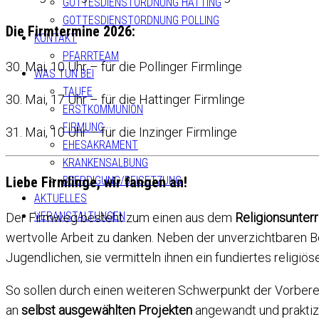
GOTTESDIENSTORDNUNG HATTING
GOTTESDIENSTORDNUNG POLLING
Die Firmtermine 2026:
KONTAKT
PFARRTEAM
30. Mai, 10 Uhr – für die Pollinger Firmlinge
WAS TUN BEI
TAUFE
30. Mai, 17 Uhr – für die Hattinger Firmlinge
ERSTKOMMUNION
FIRMUNG
31. Mai, 10 Uhr – für die Inzinger Firmlinge
EHESAKRAMENT
KRANKENSALBUNG
BEERDIGUNG/BEISETZUNG
Liebe Firmlinge, wir fangen an!
AKTUELLES
VERANSTALTUNGEN
Der Firmweg besteht zum einen aus dem
Religionsunterr
wertvolle Arbeit zu danken. Neben der unverzichtbaren 
Jugendlichen, sie vermitteln ihnen ein fundiertes religi
So sollen durch einen weiteren Schwerpunkt der Vorberei
an
selbst ausgewählten
Projekten
angewandt und praktizi