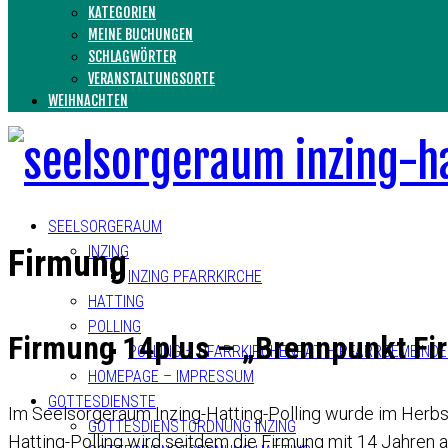
KATEGORIEN
MEINE BUCHUNGEN
SCHLAGWÖRTER
VERANSTALTUNGSORTE
WEIHNACHTEN
SEELSORGERAUM
INZING
Firmung
INZING PFARRKIRCHE
HATTING
POLLING
Firmung 14plus – „Brennpunkt Fi
POLLING – PFARRKIRCHENRAT – PFARRGEMEIND
HOMEPAGE – IMPRESSUM
GOTTESDIENSTE
Im Seelsorgeraum Inzing-Hatting-Polling wurde im Herbs
GOTTESDIENSTORDNUNG INZING
Hatting-Polling wird seitdem die Firmung mit 14 Jahren 