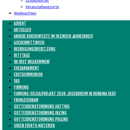
Schlagwörter
Veranstaltungsorte
Weihnachten
ADVENT
AKTUELLES
ANDERE KIRCHENFESTE IM INZINGER JAHRESKREIS
ASCHERMITTWOCH
BEERDIGUNG/BEISETZUNG
BITTTAGE
DU BIST WILLKOMMEN!
EHESAKRAMENT
ERSTKOMMUNION
FAQ
FIRMUNG
FIRMUNG-SOZIALPROJEKT 2024: JUGENDHEIM IN BURKINA FASO
FRONLEICHNAM
GOTTESDIENSTORDNUNG HATTING
GOTTESDIENSTORDNUNG INZING
GOTTESDIENSTORDNUNG POLLING
GREEN EVENTS-KRITERIEN