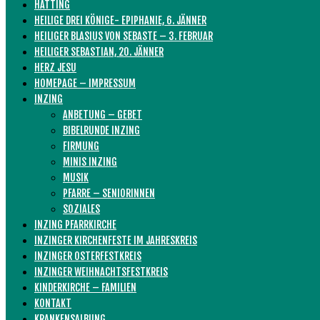
HATTING
HEILIGE DREI KÖNIGE- EPIPHANIE, 6. JÄNNER
HEILIGER BLASIUS VON SEBASTE – 3. FEBRUAR
HEILIGER SEBASTIAN, 20. JÄNNER
HERZ JESU
HOMEPAGE – IMPRESSUM
INZING
ANBETUNG – GEBET
BIBELRUNDE INZING
FIRMUNG
MINIS INZING
MUSIK
PFARRE – SENIORINNEN
SOZIALES
INZING PFARRKIRCHE
INZINGER KIRCHENFESTE IM JAHRESKREIS
INZINGER OSTERFESTKREIS
INZINGER WEIHNACHTSFESTKREIS
KINDERKIRCHE – FAMILIEN
KONTAKT
KRANKENSALBUNG