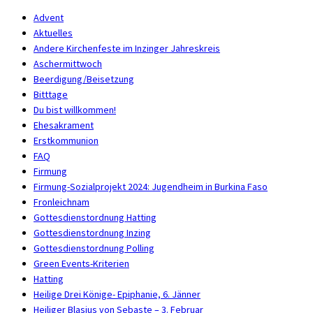
Advent
Aktuelles
Andere Kirchenfeste im Inzinger Jahreskreis
Aschermittwoch
Beerdigung/Beisetzung
Bitttage
Du bist willkommen!
Ehesakrament
Erstkommunion
FAQ
Firmung
Firmung-Sozialprojekt 2024: Jugendheim in Burkina Faso
Fronleichnam
Gottesdienstordnung Hatting
Gottesdienstordnung Inzing
Gottesdienstordnung Polling
Green Events-Kriterien
Hatting
Heilige Drei Könige- Epiphanie, 6. Jänner
Heiliger Blasius von Sebaste – 3. Februar