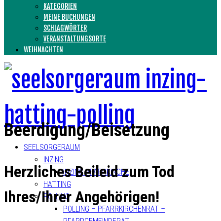
KATEGORIEN
MEINE BUCHUNGEN
SCHLAGWÖRTER
VERANSTALTUNGSORTE
WEIHNACHTEN
Beerdigung/Beisetzung
SEELSORGERAUM
INZING
Herzliches Beileid zum Tod
INZING PFARRKIRCHE
HATTING
Ihres/Ihrer Angehörigen!
POLLING
POLLING – PFARRKIRCHENRAT –