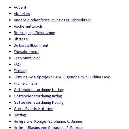
Advent
Aktuelles
Andere Kirchenfeste im Inzinger Jahreskreis
Aschermittwoch
Beerdigung/Beisetzung
Bitttage
Du bist willkommen!
Ehesakrament
Erstkommunion
FAQ
Firmung
Firmung-Sozialprojekt 2024: Jugendheim in Burkina Faso
Fronleichnam
Gottesdienstordnung Hatting
Gottesdienstordnung Inzing
Gottesdienstordnung Polling
Green Events-Kriterien
Hatting
Heilige Drei Könige- Epiphanie, 6. Jänner
Heiliger Blasius von Sebaste – 3. Februar