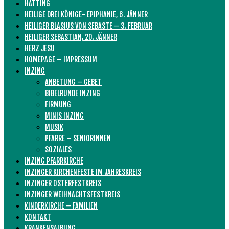
HATTING
HEILIGE DREI KÖNIGE- EPIPHANIE, 6. JÄNNER
HEILIGER BLASIUS VON SEBASTE – 3. FEBRUAR
HEILIGER SEBASTIAN, 20. JÄNNER
HERZ JESU
HOMEPAGE – IMPRESSUM
INZING
ANBETUNG – GEBET
BIBELRUNDE INZING
FIRMUNG
MINIS INZING
MUSIK
PFARRE – SENIORINNEN
SOZIALES
INZING PFARRKIRCHE
INZINGER KIRCHENFESTE IM JAHRESKREIS
INZINGER OSTERFESTKREIS
INZINGER WEIHNACHTSFESTKREIS
KINDERKIRCHE – FAMILIEN
KONTAKT
KRANKENSALBUNG