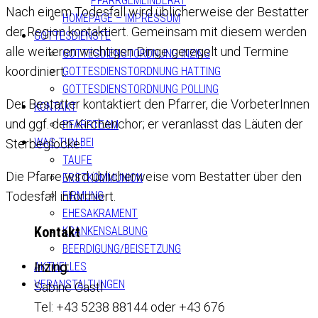
PFARRGEMEINDERAT
Nach einem Todesfall wird üblicherweise der Bestatter
HOMEPAGE – IMPRESSUM
der Region kontaktiert. Gemeinsam mit diesem werden
GOTTESDIENSTE
alle weiteren wichtigen Dinge geregelt und Termine
GOTTESDIENSTORDNUNG INZING
koordiniert.
GOTTESDIENSTORDNUNG HATTING
GOTTESDIENSTORDNUNG POLLING
Der Bestatter kontaktiert den Pfarrer, die VorbeterInnen
KONTAKT
und ggf. den Kirchenchor; er veranlasst das Läuten der
PFARRTEAM
WAS TUN BEI
Sterbeglocke.
TAUFE
Die Pfarre wird üblicherweise vom Bestatter über den
ERSTKOMMUNION
FIRMUNG
Todesfall informiert.
EHESAKRAMENT
Kontakt
KRANKENSALBUNG
BEERDIGUNG/BEISETZUNG
AKTUELLES
Inzing:
VERANSTALTUNGEN
Sabine Gastl
Tel: +43 5238 88144 oder +43 676