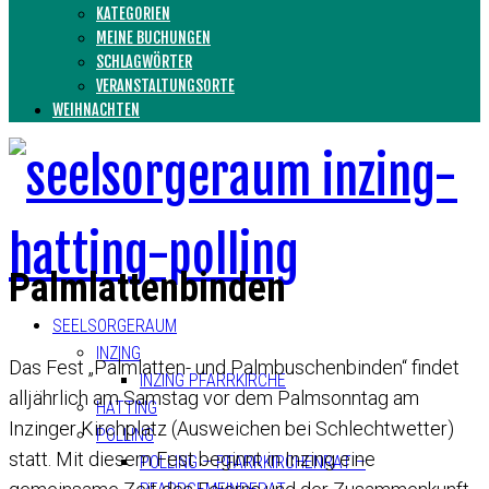
KATEGORIEN
MEINE BUCHUNGEN
SCHLAGWÖRTER
VERANSTALTUNGSORTE
WEIHNACHTEN
Palmlattenbinden
SEELSORGERAUM
INZING
Das Fest „Palmlatten- und Palmbuschenbinden“ findet
INZING PFARRKIRCHE
alljährlich am Samstag vor dem Palmsonntag am
HATTING
Inzinger Kirchplatz (Ausweichen bei Schlechtwetter)
POLLING
statt. Mit diesem Fest beginnt in Inzing eine
POLLING – PFARRKIRCHENRAT –