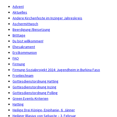
Advent
Aktuelles
Andere Kirchenfeste im Inzinger Jahreskreis
Aschermittwoch
Beerdigung/Beisetzung
Bitttage
Du bist willkommen!
Ehesakrament
Erstkommunion
FAQ
Firmung
Firmung-Sozialprojekt 2024: Jugendheim in Burkina Faso
Fronleichnam
Gottesdienstordnung Hatting
Gottesdienstordnung Inzing
Gottesdienstordnung Polling
Green Events-Kriterien
Hatting
Heilige Drei Könige- Epiphanie, 6. Jänner
Heiliger Blasius von Sebaste – 3. Februar