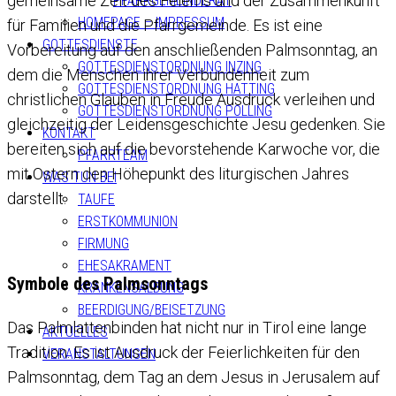
gemeinsame Zeit des Feierns und der Zusammenkunft
PFARRGEMEINDERAT
HOMEPAGE – IMPRESSUM
für Familien und die Pfarrgemeinde. Es ist eine
GOTTESDIENSTE
Vorbereitung auf den anschließenden Palmsonntag, an
GOTTESDIENSTORDNUNG INZING
dem die Menschen ihrer Verbundenheit zum
GOTTESDIENSTORDNUNG HATTING
christlichen Glauben in Freude Ausdruck verleihen und
GOTTESDIENSTORDNUNG POLLING
gleichzeitig der Leidensgeschichte Jesu gedenken. Sie
KONTAKT
bereiten sich auf die bevorstehende Karwoche vor, die
PFARRTEAM
mit Ostern den Höhepunkt des liturgischen Jahres
WAS TUN BEI
darstellt.
TAUFE
ERSTKOMMUNION
FIRMUNG
EHESAKRAMENT
Symbole des Palmsonntags
KRANKENSALBUNG
BEERDIGUNG/BEISETZUNG
Das Palmlattenbinden hat nicht nur in Tirol eine lange
AKTUELLES
Tradition. Es ist Ausdruck der Feierlichkeiten für den
VERANSTALTUNGEN
Palmsonntag, dem Tag an dem Jesus in Jerusalem auf