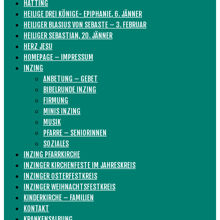
HATTING
HEILIGE DREI KÖNIGE- EPIPHANIE, 6. JÄNNER
HEILIGER BLASIUS VON SEBASTE – 3. FEBRUAR
HEILIGER SEBASTIAN, 20. JÄNNER
HERZ JESU
HOMEPAGE – IMPRESSUM
INZING
ANBETUNG – GEBET
BIBELRUNDE INZING
FIRMUNG
MINIS INZING
MUSIK
PFARRE – SENIORINNEN
SOZIALES
INZING PFARRKIRCHE
INZINGER KIRCHENFESTE IM JAHRESKREIS
INZINGER OSTERFESTKREIS
INZINGER WEIHNACHTSFESTKREIS
KINDERKIRCHE – FAMILIEN
KONTAKT
KRANKENSALBUNG