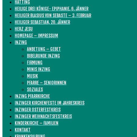
HATTING
HEILIGE DREI KÖNIGE- EPIPHANIE, 6. JÄNNER
HEILIGER BLASIUS VON SEBASTE – 3. FEBRUAR
HEILIGER SEBASTIAN, 20. JÄNNER
HERZ JESU
HOMEPAGE – IMPRESSUM
INZING
ANBETUNG – GEBET
BIBELRUNDE INZING
FIRMUNG
MINIS INZING
MUSIK
PFARRE – SENIORINNEN
SOZIALES
INZING PFARRKIRCHE
INZINGER KIRCHENFESTE IM JAHRESKREIS
INZINGER OSTERFESTKREIS
INZINGER WEIHNACHTSFESTKREIS
KINDERKIRCHE – FAMILIEN
KONTAKT
KRANKENSALBUNG