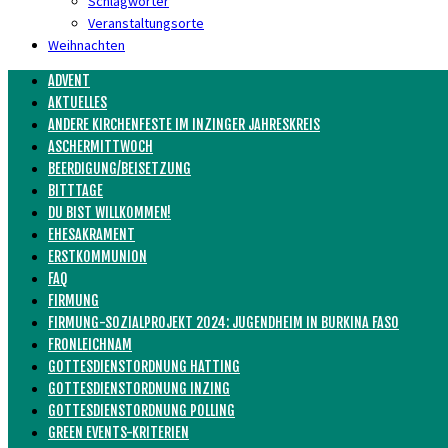
Schlagwörter
Veranstaltungsorte
Weihnachten
ADVENT
AKTUELLES
ANDERE KIRCHENFESTE IM INZINGER JAHRESKREIS
ASCHERMITTWOCH
BEERDIGUNG/BEISETZUNG
BITTTAGE
DU BIST WILLKOMMEN!
EHESAKRAMENT
ERSTKOMMUNION
FAQ
FIRMUNG
FIRMUNG-SOZIALPROJEKT 2024: JUGENDHEIM IN BURKINA FASO
FRONLEICHNAM
GOTTESDIENSTORDNUNG HATTING
GOTTESDIENSTORDNUNG INZING
GOTTESDIENSTORDNUNG POLLING
GREEN EVENTS-KRITERIEN