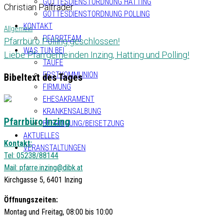
GOTTESDIENSTORDNUNG HATTING
Christian Palfrader
GOTTESDIENSTORDNUNG POLLING
KONTAKT
Allgemein
PFARRTEAM
Pfarrbüro Polling geschlossen!
WAS TUN BEI
Liebe Pfarrgemeinden Inzing, Hatting und Polling!
TAUFE
ERSTKOMMUNION
Bibeltext des Tages
FIRMUNG
EHESAKRAMENT
KRANKENSALBUNG
Pfarrbüro Inzing
BEERDIGUNG/BEISETZUNG
AKTUELLES
Kontakt:
VERANSTALTUNGEN
Tel: 05238/88144
Mail:
pfarre.inzing@dibk.at
Kirchgasse 5, 6401 Inzing
Öffnungszeiten:
Montag und Freitag, 08:00 bis 10:00