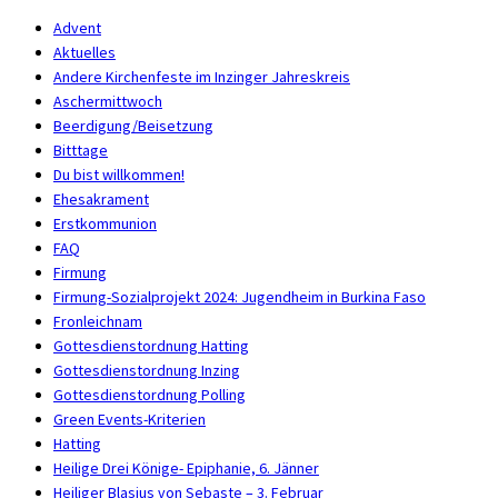
Advent
Aktuelles
Andere Kirchenfeste im Inzinger Jahreskreis
Aschermittwoch
Beerdigung/Beisetzung
Bitttage
Du bist willkommen!
Ehesakrament
Erstkommunion
FAQ
Firmung
Firmung-Sozialprojekt 2024: Jugendheim in Burkina Faso
Fronleichnam
Gottesdienstordnung Hatting
Gottesdienstordnung Inzing
Gottesdienstordnung Polling
Green Events-Kriterien
Hatting
Heilige Drei Könige- Epiphanie, 6. Jänner
Heiliger Blasius von Sebaste – 3. Februar