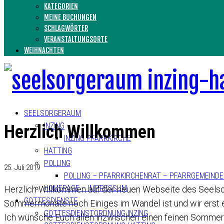
KATEGORIEN
MEINE BUCHUNGEN
SCHLAGWÖRTER
VERANSTALTUNGSORTE
WEIHNACHTEN
SEELSORGERAUM
INZING
Herzlich Willkommen
INZING PFARRKIRCHE
HATTING
POLLING
25. Juli 2019
POLLING – PFARRKIRCHENRAT – PFARRGEMEIND
HOMEPAGE – IMPRESSUM
Herzlich Willkommen auf der neuen Webseite des Seelsorge
GOTTESDIENSTE
Sommermonate noch Einiges im Wandel ist und wir erst
GOTTESDIENSTORDNUNG INZING
Ich wünsche Euch allen inzwischen einen feinen Sommer 