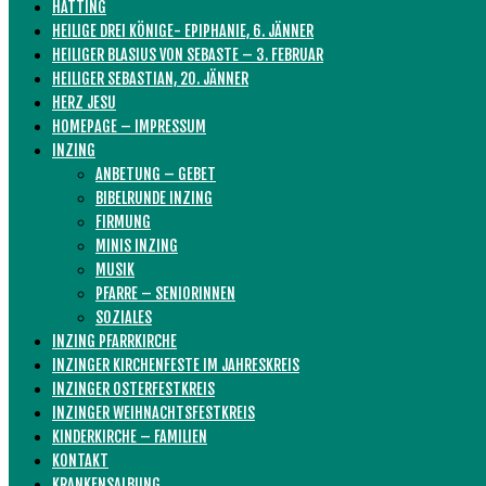
HATTING
HEILIGE DREI KÖNIGE- EPIPHANIE, 6. JÄNNER
HEILIGER BLASIUS VON SEBASTE – 3. FEBRUAR
HEILIGER SEBASTIAN, 20. JÄNNER
HERZ JESU
HOMEPAGE – IMPRESSUM
INZING
ANBETUNG – GEBET
BIBELRUNDE INZING
FIRMUNG
MINIS INZING
MUSIK
PFARRE – SENIORINNEN
SOZIALES
INZING PFARRKIRCHE
INZINGER KIRCHENFESTE IM JAHRESKREIS
INZINGER OSTERFESTKREIS
INZINGER WEIHNACHTSFESTKREIS
KINDERKIRCHE – FAMILIEN
KONTAKT
KRANKENSALBUNG