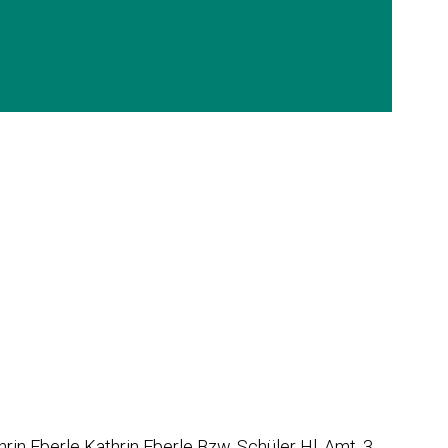
n Eberle Kathrin Eberle Bzw. Schüler Hl. Amt, 3.