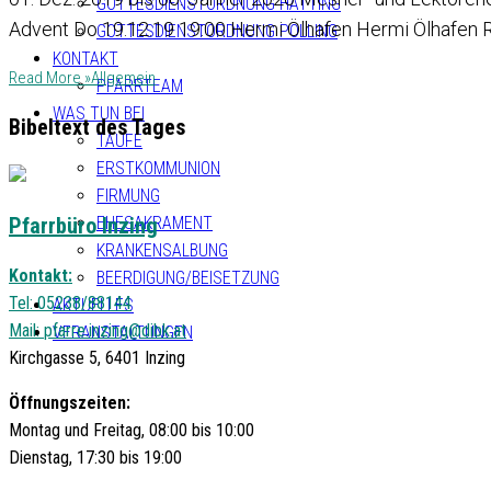
GOTTESDIENSTORDNUNG HATTING
Advent Do 19.12.19 19:00 Hermi Ölhafen Hermi Ölhafen Ro
GOTTESDIENSTORDNUNG POLLING
KONTAKT
Read More »
Allgemein
PFARRTEAM
WAS TUN BEI
Bibeltext des Tages
TAUFE
ERSTKOMMUNION
FIRMUNG
Pfarrbüro Inzing
EHESAKRAMENT
KRANKENSALBUNG
Kontakt:
BEERDIGUNG/BEISETZUNG
Tel: 05238/88144
AKTUELLES
Mail:
pfarre.inzing@dibk.at
VERANSTALTUNGEN
Kirchgasse 5, 6401 Inzing
Öffnungszeiten:
Montag und Freitag, 08:00 bis 10:00
Dienstag, 17:30 bis 19:00