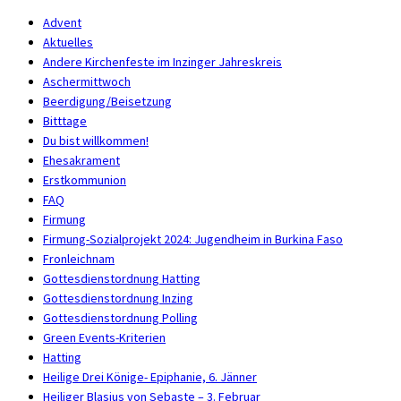
Advent
Aktuelles
Andere Kirchenfeste im Inzinger Jahreskreis
Aschermittwoch
Beerdigung/Beisetzung
Bitttage
Du bist willkommen!
Ehesakrament
Erstkommunion
FAQ
Firmung
Firmung-Sozialprojekt 2024: Jugendheim in Burkina Faso
Fronleichnam
Gottesdienstordnung Hatting
Gottesdienstordnung Inzing
Gottesdienstordnung Polling
Green Events-Kriterien
Hatting
Heilige Drei Könige- Epiphanie, 6. Jänner
Heiliger Blasius von Sebaste – 3. Februar