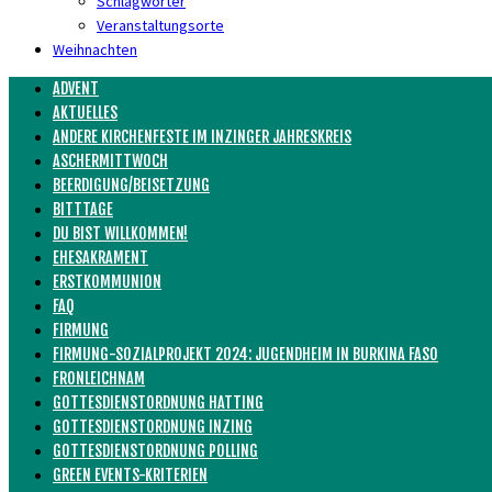
Schlagwörter
Veranstaltungsorte
Weihnachten
ADVENT
AKTUELLES
ANDERE KIRCHENFESTE IM INZINGER JAHRESKREIS
ASCHERMITTWOCH
BEERDIGUNG/BEISETZUNG
BITTTAGE
DU BIST WILLKOMMEN!
EHESAKRAMENT
ERSTKOMMUNION
FAQ
FIRMUNG
FIRMUNG-SOZIALPROJEKT 2024: JUGENDHEIM IN BURKINA FASO
FRONLEICHNAM
GOTTESDIENSTORDNUNG HATTING
GOTTESDIENSTORDNUNG INZING
GOTTESDIENSTORDNUNG POLLING
GREEN EVENTS-KRITERIEN