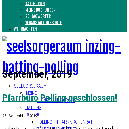
KATEGORIEN
MEINE BUCHUNGEN
SCHLAGWÖRTER
VERANSTALTUNGSORTE
WEIHNACHTEN
September, 2019
SEELSORGERAUM
INZING
Pfarrbüro Polling geschlossen!
INZING PFARRKIRCHE
HATTING
POLLING
25. September 2019
POLLING – PFARRKIRCHENRAT –
Liebe PollingerPfarrgemeinde! Am Donnerstag den