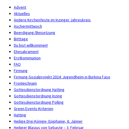
Advent
Aktuelles
Andere Kirchenfeste im Inzinger Jahreskreis
Aschermittwoch
Beerdigung/Beisetzung
Bitttage
Du bist willkommen!
Ehesakrament
Erstkommunion
FAQ
Firmung
Firmung-Sozialprojekt 2024: Jugendheim in Burkina Faso
Fronleichnam
Gottesdienstordnung Hatting
Gottesdienstordnung Inzing
Gottesdienstordnung Polling
Green Events-Kriterien
Hatting
Heilige Drei Könige- Epiphanie, 6. Jänner
Heiliger Blasius von Sebaste – 3. Februar