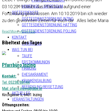
PFARRGEMEINDERAT
HOMEPAGE – IMPRESSUM
03.10.2019 bleibt das Pfarrbüro aufgrund einer
GOTTESDIENSTE
Fortbildung geschlossen. Am 10.10.2019 bin ich wieder
GOTTESDIENSTORDNUNG INZING
zu den gewohnten Zeiten für euch da! Alles liebe Maria
GOTTESDIENSTORDNUNG HATTING
GOTTESDIENSTORDNUNG POLLING
Read More »
Allgemein
KONTAKT
Bibeltext des Tages
PFARRTEAM
WAS TUN BEI
TAUFE
ERSTKOMMUNION
Pfarrbüro Inzing
FIRMUNG
EHESAKRAMENT
Kontakt:
KRANKENSALBUNG
Tel: 05238/88144
BEERDIGUNG/BEISETZUNG
Mail:
pfarre.inzing@dibk.at
AKTUELLES
Kirchgasse 5, 6401 Inzing
VERANSTALTUNGEN
Öffnungszeiten: