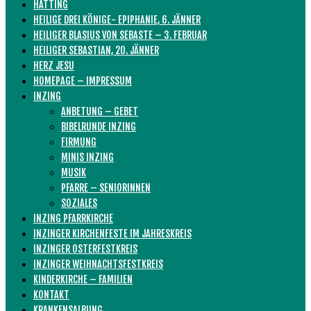
HATTING
HEILIGE DREI KÖNIGE- EPIPHANIE, 6. JÄNNER
HEILIGER BLASIUS VON SEBASTE – 3. FEBRUAR
HEILIGER SEBASTIAN, 20. JÄNNER
HERZ JESU
HOMEPAGE – IMPRESSUM
INZING
ANBETUNG – GEBET
BIBELRUNDE INZING
FIRMUNG
MINIS INZING
MUSIK
PFARRE – SENIORINNEN
SOZIALES
INZING PFARRKIRCHE
INZINGER KIRCHENFESTE IM JAHRESKREIS
INZINGER OSTERFESTKREIS
INZINGER WEIHNACHTSFESTKREIS
KINDERKIRCHE – FAMILIEN
KONTAKT
KRANKENSALBUNG