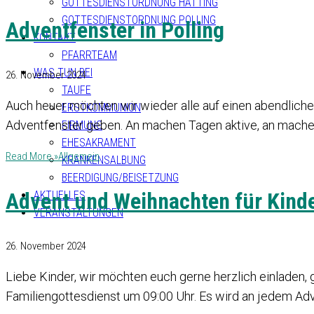
GOTTESDIENSTORDNUNG HATTING
GOTTESDIENSTORDNUNG POLLING
Adventfenster in Polling
KONTAKT
PFARRTEAM
WAS TUN BEI
26. November 2024
TAUFE
Auch heuer möchten wir wieder alle auf einen abendliche
ERSTKOMMUNION
Adventfenster geben. An machen Tagen aktive, an machen 
FIRMUNG
EHESAKRAMENT
Read More »
Allgemein
KRANKENSALBUNG
BEERDIGUNG/BEISETZUNG
Advent und Weihnachten für Kinder
AKTUELLES
VERANSTALTUNGEN
26. November 2024
Liebe Kinder, wir möchten euch gerne herzlich einladen
Familiengottesdienst um 09:00 Uhr. Es wird an jedem Adv