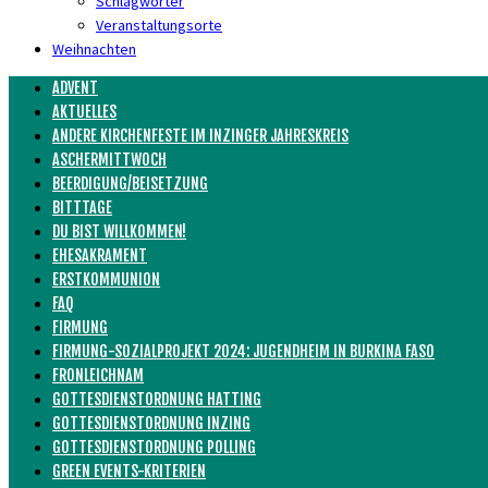
Schlagwörter
Veranstaltungsorte
Weihnachten
ADVENT
AKTUELLES
ANDERE KIRCHENFESTE IM INZINGER JAHRESKREIS
ASCHERMITTWOCH
BEERDIGUNG/BEISETZUNG
BITTTAGE
DU BIST WILLKOMMEN!
EHESAKRAMENT
ERSTKOMMUNION
FAQ
FIRMUNG
FIRMUNG-SOZIALPROJEKT 2024: JUGENDHEIM IN BURKINA FASO
FRONLEICHNAM
GOTTESDIENSTORDNUNG HATTING
GOTTESDIENSTORDNUNG INZING
GOTTESDIENSTORDNUNG POLLING
GREEN EVENTS-KRITERIEN