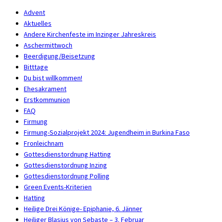
Advent
Aktuelles
Andere Kirchenfeste im Inzinger Jahreskreis
Aschermittwoch
Beerdigung/Beisetzung
Bitttage
Du bist willkommen!
Ehesakrament
Erstkommunion
FAQ
Firmung
Firmung-Sozialprojekt 2024: Jugendheim in Burkina Faso
Fronleichnam
Gottesdienstordnung Hatting
Gottesdienstordnung Inzing
Gottesdienstordnung Polling
Green Events-Kriterien
Hatting
Heilige Drei Könige- Epiphanie, 6. Jänner
Heiliger Blasius von Sebaste – 3. Februar