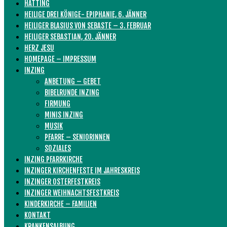
HATTING
HEILIGE DREI KÖNIGE- EPIPHANIE, 6. JÄNNER
HEILIGER BLASIUS VON SEBASTE – 3. FEBRUAR
HEILIGER SEBASTIAN, 20. JÄNNER
HERZ JESU
HOMEPAGE – IMPRESSUM
INZING
ANBETUNG – GEBET
BIBELRUNDE INZING
FIRMUNG
MINIS INZING
MUSIK
PFARRE – SENIORINNEN
SOZIALES
INZING PFARRKIRCHE
INZINGER KIRCHENFESTE IM JAHRESKREIS
INZINGER OSTERFESTKREIS
INZINGER WEIHNACHTSFESTKREIS
KINDERKIRCHE – FAMILIEN
KONTAKT
KRANKENSALBUNG