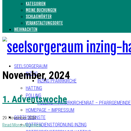
KATEGORIEN
MEINE BUCHUNGEN
SCHLAGWÖRTER
VERANSTALTUNGSORTE
WEIHNACHTEN
SEELSORGERAUM
November, 2024
INZING
INZING PFARRKIRCHE
HATTING
POLLING
1. Adventswoche
POLLING – PFARRKIRCHENRAT – PFARRGEMEIND
HOMEPAGE – IMPRESSUM
GOTTESDIENSTE
29. November 2024
GOTTESDIENSTORDNUNG INZING
Read More »
Allgemein