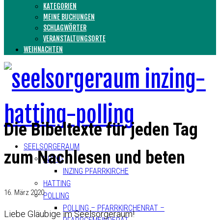
KATEGORIEN
MEINE BUCHUNGEN
SCHLAGWÖRTER
VERANSTALTUNGSORTE
WEIHNACHTEN
Die Bibeltexte für jeden Tag
SEELSORGERAUM
zum Nachlesen und beten
INZING
INZING PFARRKIRCHE
HATTING
16. März 2020
POLLING
POLLING – PFARRKIRCHENRAT –
Liebe Gläubige im Seelsorgeraum!