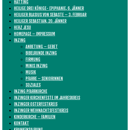
HATTING
HEILIGE DREI KÖNIGE- EPIPHANIE, 6. JÄNNER
HEILIGER BLASIUS VON SEBASTE – 3. FEBRUAR
HEILIGER SEBASTIAN, 20. JÄNNER
HERZ JESU
HOMEPAGE – IMPRESSUM
INZING
ANBETUNG – GEBET
BIBELRUNDE INZING
FIRMUNG
MINIS INZING
MUSIK
PFARRE – SENIORINNEN
SOZIALES
INZING PFARRKIRCHE
INZINGER KIRCHENFESTE IM JAHRESKREIS
INZINGER OSTERFESTKREIS
INZINGER WEIHNACHTSFESTKREIS
KINDERKIRCHE – FAMILIEN
KONTAKT
KRANKENSALBUNG