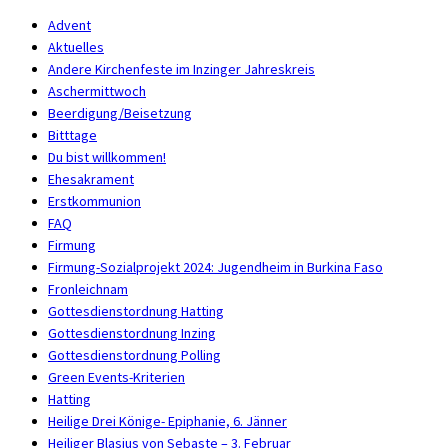
Advent
Aktuelles
Andere Kirchenfeste im Inzinger Jahreskreis
Aschermittwoch
Beerdigung/Beisetzung
Bitttage
Du bist willkommen!
Ehesakrament
Erstkommunion
FAQ
Firmung
Firmung-Sozialprojekt 2024: Jugendheim in Burkina Faso
Fronleichnam
Gottesdienstordnung Hatting
Gottesdienstordnung Inzing
Gottesdienstordnung Polling
Green Events-Kriterien
Hatting
Heilige Drei Könige- Epiphanie, 6. Jänner
Heiliger Blasius von Sebaste – 3. Februar