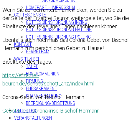
PFARRGEMEINDERAT
HOMEPAGE – IMPRESSUM
Wenn Sie auf den unteren Link klicken, werden Sie zu
GOTTESDIENSTE
der Seite der Erzabtei Beuron weitergeleitet, wo Sie die
GOTTESDIENSTORDNUNG INZING
Bibeltexte des jeweiligen Tages nachlesen können.
GOTTESDIENSTORDNUNG HATTING
GOTTESDIENSTORDNUNG POLLING
Ebenfalls auch nochmals das Corona-Gebet von Bischof
KONTAKT
Hermann zum persönlichen Gebet zu Hause!
PFARRTEAM
WAS TUN BEI
Bibeltexte des Tages:
TAUFE
ERSTKOMMUNION
https://erzabtei-
FIRMUNG
beuron.de/schott/schott_anz/index.html
EHESAKRAMENT
KRANKENSALBUNG
Corona-Gebet von Bischof Hermann
BEERDIGUNG/BEISETZUNG
Gebet in der Coronakrise-Bischof Hermann
AKTUELLES
VERANSTALTUNGEN