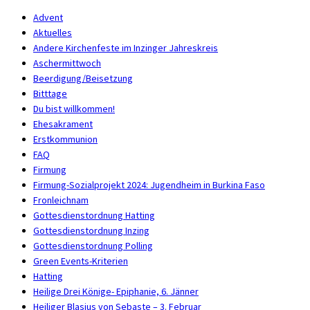
Advent
Aktuelles
Andere Kirchenfeste im Inzinger Jahreskreis
Aschermittwoch
Beerdigung/Beisetzung
Bitttage
Du bist willkommen!
Ehesakrament
Erstkommunion
FAQ
Firmung
Firmung-Sozialprojekt 2024: Jugendheim in Burkina Faso
Fronleichnam
Gottesdienstordnung Hatting
Gottesdienstordnung Inzing
Gottesdienstordnung Polling
Green Events-Kriterien
Hatting
Heilige Drei Könige- Epiphanie, 6. Jänner
Heiliger Blasius von Sebaste – 3. Februar