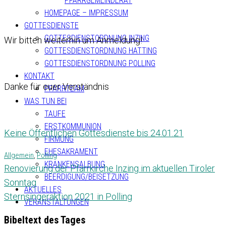
PFARRGEMEINDERAT
HOMEPAGE – IMPRESSUM
GOTTESDIENSTE
GOTTESDIENSTORDNUNG INZING
Wir bitten weiterhin um Anmeldung!
GOTTESDIENSTORDNUNG HATTING
GOTTESDIENSTORDNUNG POLLING
KONTAKT
Danke für euer Verständnis
PFARRTEAM
WAS TUN BEI
TAUFE
ERSTKOMMUNION
Keine Öffentlichen Gottesdienste bis 24.01.21
FIRMUNG
EHESAKRAMENT
Allgemein
,
Polling
KRANKENSALBUNG
Renovierung der Pfarrkirche Inzing im aktuellen Tiroler
BEERDIGUNG/BEISETZUNG
Sonntag
AKTUELLES
Sternsingeraktion 2021 in Polling
VERANSTALTUNGEN
Bibeltext des Tages