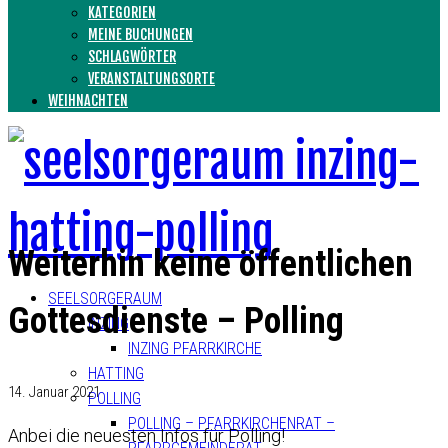
KATEGORIEN
MEINE BUCHUNGEN
SCHLAGWÖRTER
VERANSTALTUNGSORTE
WEIHNACHTEN
Weiterhin keine öffentlichen
SEELSORGERAUM
Gottesdienste – Polling
INZING
INZING PFARRKIRCHE
HATTING
14. Januar 2021
POLLING
POLLING – PFARRKIRCHENRAT –
Anbei die neuesten Infos für Polling!