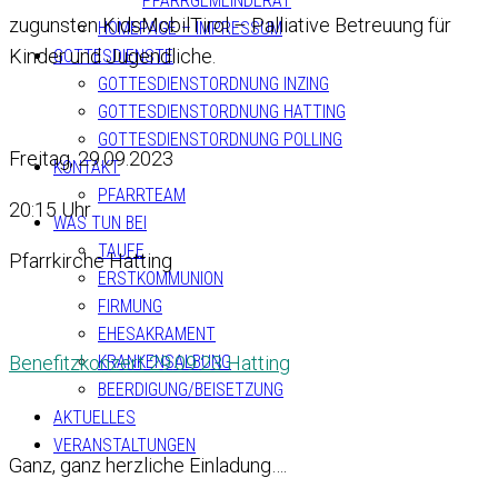
PFARRGEMEINDERAT
zugunsten KidsMobilTirol – Palliative Betreuung für
HOMEPAGE – IMPRESSUM
Kinder und Jugendliche.
GOTTESDIENSTE
GOTTESDIENSTORDNUNG INZING
GOTTESDIENSTORDNUNG HATTING
GOTTESDIENSTORDNUNG POLLING
Freitag, 29.09.2023
KONTAKT
PFARRTEAM
20:15 Uhr
WAS TUN BEI
TAUFE
Pfarrkirche Hatting
ERSTKOMMUNION
FIRMUNG
EHESAKRAMENT
Benefitzkonzert 29.09.23 Hatting
KRANKENSALBUNG
BEERDIGUNG/BEISETZUNG
AKTUELLES
VERANSTALTUNGEN
Ganz, ganz herzliche Einladung….