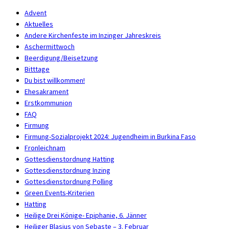
Advent
Aktuelles
Andere Kirchenfeste im Inzinger Jahreskreis
Aschermittwoch
Beerdigung/Beisetzung
Bitttage
Du bist willkommen!
Ehesakrament
Erstkommunion
FAQ
Firmung
Firmung-Sozialprojekt 2024: Jugendheim in Burkina Faso
Fronleichnam
Gottesdienstordnung Hatting
Gottesdienstordnung Inzing
Gottesdienstordnung Polling
Green Events-Kriterien
Hatting
Heilige Drei Könige- Epiphanie, 6. Jänner
Heiliger Blasius von Sebaste – 3. Februar