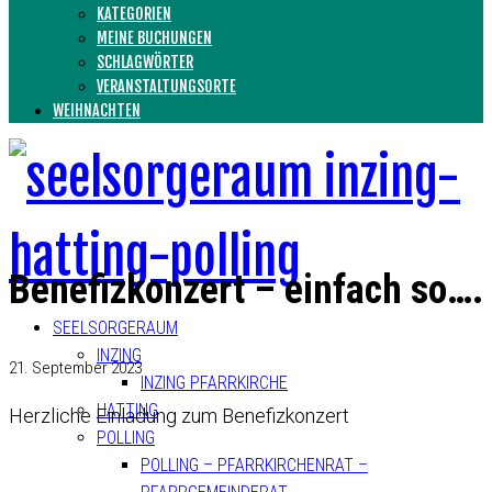
KATEGORIEN
MEINE BUCHUNGEN
SCHLAGWÖRTER
VERANSTALTUNGSORTE
WEIHNACHTEN
Benefizkonzert – einfach so….
SEELSORGERAUM
INZING
21. September 2023
INZING PFARRKIRCHE
HATTING
Herzliche Einladung zum Benefizkonzert
POLLING
POLLING – PFARRKIRCHENRAT –