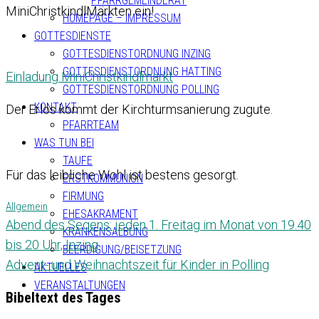
PFARRGEMEINDERAT
MiniChristkindlMärkten ein!
HOMEPAGE – IMPRESSUM
GOTTESDIENSTE
GOTTESDIENSTORDNUNG INZING
GOTTESDIENSTORDNUNG HATTING
Einladung MiniChristkindlmarkt
GOTTESDIENSTORDNUNG POLLING
KONTAKT
Der Erlös kommt der Kirchturmsanierung zugute.
PFARRTEAM
WAS TUN BEI
TAUFE
Für das leibliche Wohl ist bestens gesorgt.
ERSTKOMMUNION
FIRMUNG
Allgemein
EHESAKRAMENT
Abend des Segens: jeden 1. Freitag im Monat von 19.40
KRANKENSALBUNG
bis 20 Uhr, Inzing
BEERDIGUNG/BEISETZUNG
Advent- und Weihnachtszeit für Kinder in Polling
AKTUELLES
VERANSTALTUNGEN
Bibeltext des Tages