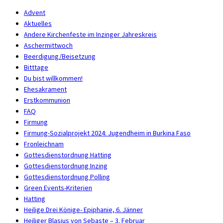
Advent
Aktuelles
Andere Kirchenfeste im Inzinger Jahreskreis
Aschermittwoch
Beerdigung/Beisetzung
Bitttage
Du bist willkommen!
Ehesakrament
Erstkommunion
FAQ
Firmung
Firmung-Sozialprojekt 2024: Jugendheim in Burkina Faso
Fronleichnam
Gottesdienstordnung Hatting
Gottesdienstordnung Inzing
Gottesdienstordnung Polling
Green Events-Kriterien
Hatting
Heilige Drei Könige- Epiphanie, 6. Jänner
Heiliger Blasius von Sebaste – 3. Februar