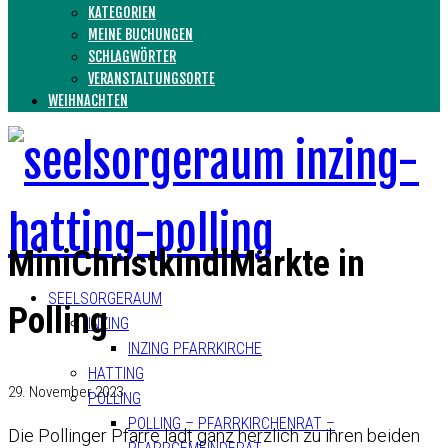
KATEGORIEN
MEINE BUCHUNGEN
SCHLAGWÖRTER
VERANSTALTUNGSORTE
WEIHNACHTEN
MiniChristkindlMärkte in
SEELSORGERAUM
Polling
INZING
INZING PFARRKIRCHE
HATTING
29. November 2023
POLLING
POLLING – PFARRKIRCHENRAT –
Die Pollinger Pfarre lädt ganz herzlich zu ihren beiden