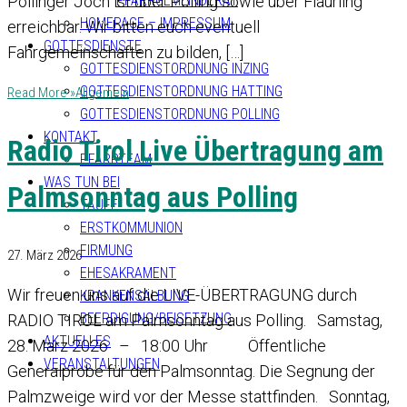
PFARRGEMEINDERAT
Pollinger Joch ist über Polling sowie über Flaurling
HOMEPAGE – IMPRESSUM
erreichbar. Wir bitten euch eventuell
GOTTESDIENSTE
Fahrgemeinschaften zu bilden, […]
GOTTESDIENSTORDNUNG INZING
GOTTESDIENSTORDNUNG HATTING
Read More »
Allgemein
GOTTESDIENSTORDNUNG POLLING
KONTAKT
Radio Tirol Live Übertragung am
PFARRTEAM
WAS TUN BEI
Palmsonntag aus Polling
TAUFE
ERSTKOMMUNION
FIRMUNG
27. März 2026
EHESAKRAMENT
Wir freuen uns auf die LIVE-ÜBERTRAGUNG durch
KRANKENSALBUNG
BEERDIGUNG/BEISETZUNG
RADIO TIROL am Palmsonntag aus Polling. Samstag,
AKTUELLES
28. März 2026 – 18:00 Uhr Öffentliche
VERANSTALTUNGEN
Generalprobe für den Palmsonntag. Die Segnung der
Palmzweige wird vor der Messe stattfinden. Sonntag,