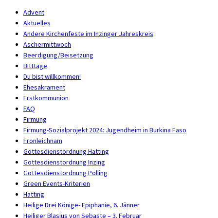
Advent
Aktuelles
Andere Kirchenfeste im Inzinger Jahreskreis
Aschermittwoch
Beerdigung/Beisetzung
Bitttage
Du bist willkommen!
Ehesakrament
Erstkommunion
FAQ
Firmung
Firmung-Sozialprojekt 2024: Jugendheim in Burkina Faso
Fronleichnam
Gottesdienstordnung Hatting
Gottesdienstordnung Inzing
Gottesdienstordnung Polling
Green Events-Kriterien
Hatting
Heilige Drei Könige- Epiphanie, 6. Jänner
Heiliger Blasius von Sebaste – 3. Februar