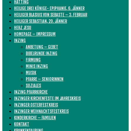
HATTING
HEILIGE DREI KÖNIGE- EPIPHANIE, 6. JÄNNER
HEILIGER BLASIUS VON SEBASTE – 3. FEBRUAR
HEILIGER SEBASTIAN, 20. JÄNNER
HERZ JESU
HOMEPAGE – IMPRESSUM
INZING
ANBETUNG – GEBET
BIBELRUNDE INZING
FIRMUNG
MINIS INZING
MUSIK
PFARRE – SENIORINNEN
SOZIALES
INZING PFARRKIRCHE
INZINGER KIRCHENFESTE IM JAHRESKREIS
INZINGER OSTERFESTKREIS
INZINGER WEIHNACHTSFESTKREIS
KINDERKIRCHE – FAMILIEN
KONTAKT
KRANKENSALBUNG