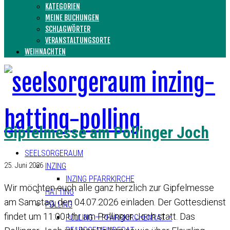
KATEGORIEN
MEINE BUCHUNGEN
SCHLAGWÖRTER
VERANSTALTUNGSORTE
WEIHNACHTEN
Gipfelmesse am Pollinger Joch
SEELSORGERAUM
25. Juni 2026
INZING
INZING PFARRKIRCHE
Wir möchten euch alle ganz herzlich zur Gipfelmesse
HATTING
am Samstag, den 04.07.2026 einladen. Der Gottesdienst
POLLING
findet um 11:00 Uhr am Pollinger Joch statt. Das
POLLING – PFARRKIRCHENRAT –