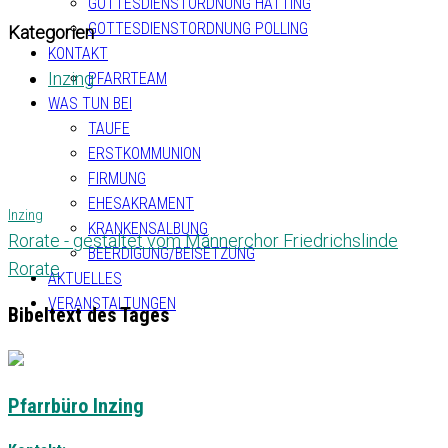
GOTTESDIENSTORDNUNG HATTING
GOTTESDIENSTORDNUNG POLLING
Kategorien
KONTAKT
Inzing
PFARRTEAM
WAS TUN BEI
TAUFE
ERSTKOMMUNION
FIRMUNG
EHESAKRAMENT
Inzing
KRANKENSALBUNG
Rorate - gestaltet vom Männerchor Friedrichslinde
BEERDIGUNG/BEISETZUNG
Rorate
AKTUELLES
VERANSTALTUNGEN
Bibeltext des Tages
Pfarrbüro Inzing