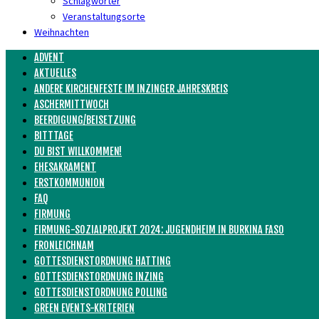
Schlagwörter
Veranstaltungsorte
Weihnachten
ADVENT
AKTUELLES
ANDERE KIRCHENFESTE IM INZINGER JAHRESKREIS
ASCHERMITTWOCH
BEERDIGUNG/BEISETZUNG
BITTTAGE
DU BIST WILLKOMMEN!
EHESAKRAMENT
ERSTKOMMUNION
FAQ
FIRMUNG
FIRMUNG-SOZIALPROJEKT 2024: JUGENDHEIM IN BURKINA FASO
FRONLEICHNAM
GOTTESDIENSTORDNUNG HATTING
GOTTESDIENSTORDNUNG INZING
GOTTESDIENSTORDNUNG POLLING
GREEN EVENTS-KRITERIEN