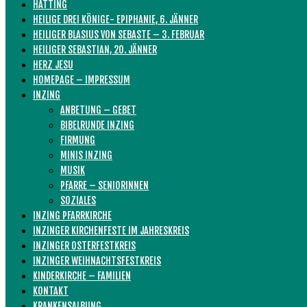
HATTING
HEILIGE DREI KÖNIGE- EPIPHANIE, 6. JÄNNER
HEILIGER BLASIUS VON SEBASTE – 3. FEBRUAR
HEILIGER SEBASTIAN, 20. JÄNNER
HERZ JESU
HOMEPAGE – IMPRESSUM
INZING
ANBETUNG – GEBET
BIBELRUNDE INZING
FIRMUNG
MINIS INZING
MUSIK
PFARRE – SENIORINNEN
SOZIALES
INZING PFARRKIRCHE
INZINGER KIRCHENFESTE IM JAHRESKREIS
INZINGER OSTERFESTKREIS
INZINGER WEIHNACHTSFESTKREIS
KINDERKIRCHE – FAMILIEN
KONTAKT
KRANKENSALBUNG