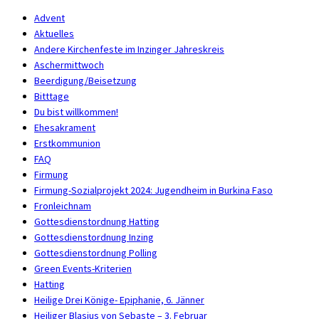
Advent
Aktuelles
Andere Kirchenfeste im Inzinger Jahreskreis
Aschermittwoch
Beerdigung/Beisetzung
Bitttage
Du bist willkommen!
Ehesakrament
Erstkommunion
FAQ
Firmung
Firmung-Sozialprojekt 2024: Jugendheim in Burkina Faso
Fronleichnam
Gottesdienstordnung Hatting
Gottesdienstordnung Inzing
Gottesdienstordnung Polling
Green Events-Kriterien
Hatting
Heilige Drei Könige- Epiphanie, 6. Jänner
Heiliger Blasius von Sebaste – 3. Februar