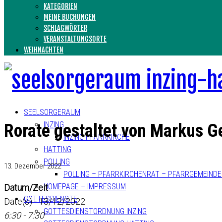
KATEGORIEN
MEINE BUCHUNGEN
SCHLAGWÖRTER
VERANSTALTUNGSORTE
WEIHNACHTEN
SEELSORGERAUM
INZING
Rorate gestaltet von Markus G
INZING PFARRKIRCHE
HATTING
POLLING
13. Dezember 2022
POLLING – PFARRKIRCHENRAT – PFARRGEMEIND
HOMEPAGE – IMPRESSUM
Datum/Zeit
GOTTESDIENSTE
Date(s) - 13/12/2022
GOTTESDIENSTORDNUNG INZING
6:30 - 7:30