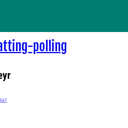
eyr
ERAT