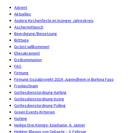
Advent
Aktuelles
Andere Kirchenfeste im Inzinger Jahreskreis
Aschermittwoch
Beerdigung/Beisetzung
Bitttage
Du bist willkommen!
Ehesakrament
Erstkommunion
FAQ
Firmung
Firmung-Sozialprojekt 2024: Jugendheim in Burkina Faso
Fronleichnam
Gottesdienstordnung Hatting
Gottesdienstordnung Inzing
Gottesdienstordnung Polling
Green Events-Kriterien
Hatting
Heilige Drei Könige- Epiphanie, 6. Jänner
Heiliger Blasius von Sebaste – 3. Februar