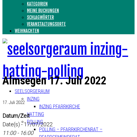
KATEGORIEN
MEINE BUCHUNGEN
SCHLAGWÖRTER
VERANSTALTUNGSORTE
WEIHNACHTEN
Almsegen 17. Juli 2022
SEELSORGERAUM
INZING
17. Juli 2022
INZING PFARRKIRCHE
HATTING
Datum/Zeit
POLLING
Date(s) - 17/07/2022
POLLING – PFARRKIRCHENRAT –
11:00 - 16:00