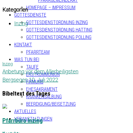
PFARRGEMEINDERAT
HOMEPAGE – IMPRESSUM
Kategorien
GOTTESDIENSTE
GOTTESDIENSTORDNUNG INZING
Inzing
GOTTESDIENSTORDNUNG HATTING
GOTTESDIENSTORDNUNG POLLING
KONTAKT
PFARRTEAM
WAS TUN BEI
Inzing
TAUFE
Anbetung vor dem Allerheiligsten
ERSTKOMMUNION
Bergsegen 10. Juli 2022
FIRMUNG
EHESAKRAMENT
Bibeltext des Tages
KRANKENSALBUNG
BEERDIGUNG/BEISETZUNG
AKTUELLES
VERANSTALTUNGEN
Pfarrbüro Inzing