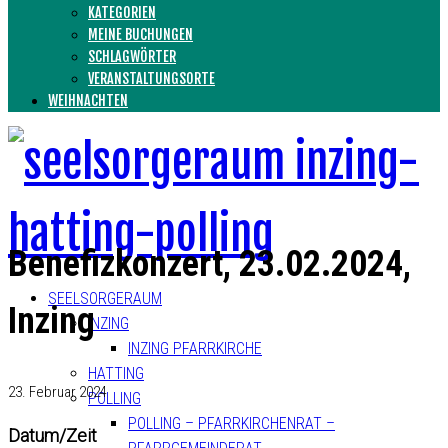
KATEGORIEN
MEINE BUCHUNGEN
SCHLAGWÖRTER
VERANSTALTUNGSORTE
WEIHNACHTEN
Benefizkonzert, 23.02.2024,
SEELSORGERAUM
Inzing
INZING
INZING PFARRKIRCHE
HATTING
23. Februar 2024
POLLING
POLLING – PFARRKIRCHENRAT –
Datum/Zeit