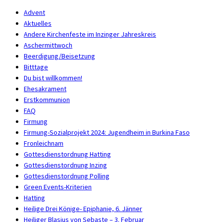
Advent
Aktuelles
Andere Kirchenfeste im Inzinger Jahreskreis
Aschermittwoch
Beerdigung/Beisetzung
Bitttage
Du bist willkommen!
Ehesakrament
Erstkommunion
FAQ
Firmung
Firmung-Sozialprojekt 2024: Jugendheim in Burkina Faso
Fronleichnam
Gottesdienstordnung Hatting
Gottesdienstordnung Inzing
Gottesdienstordnung Polling
Green Events-Kriterien
Hatting
Heilige Drei Könige- Epiphanie, 6. Jänner
Heiliger Blasius von Sebaste – 3. Februar