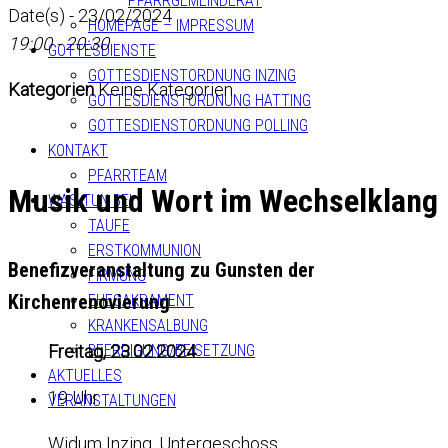
PFARRGEMEINDERAT
Date(s) - 23/02/2024
HOMEPAGE – IMPRESSUM
19:00 - 20:30
GOTTESDIENSTE
GOTTESDIENSTORDNUNG INZING
Kategorien
Keine Kategorien
GOTTESDIENSTORDNUNG HATTING
GOTTESDIENSTORDNUNG POLLING
KONTAKT
PFARRTEAM
Musik und Wort im Wechselklang
WAS TUN BEI
TAUFE
ERSTKOMMUNION
Benefizveranstaltung zu Gunsten der
FIRMUNG
Kirchenrenovierung
EHESAKRAMENT
KRANKENSALBUNG
Freitag, 23.02.2024
BEERDIGUNG/BEISETZUNG
AKTUELLES
19 Uhr
VERANSTALTUNGEN
Widum Inzing, Untergeschoss