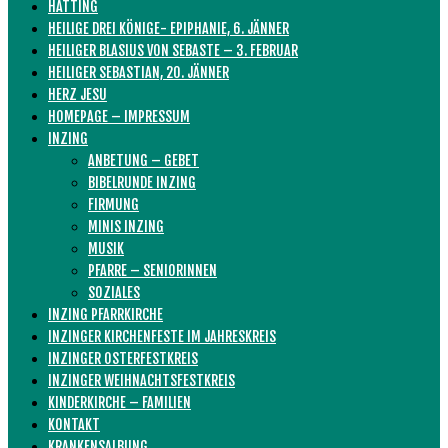
HATTING
HEILIGE DREI KÖNIGE- EPIPHANIE, 6. JÄNNER
HEILIGER BLASIUS VON SEBASTE – 3. FEBRUAR
HEILIGER SEBASTIAN, 20. JÄNNER
HERZ JESU
HOMEPAGE – IMPRESSUM
INZING
ANBETUNG – GEBET
BIBELRUNDE INZING
FIRMUNG
MINIS INZING
MUSIK
PFARRE – SENIORINNEN
SOZIALES
INZING PFARRKIRCHE
INZINGER KIRCHENFESTE IM JAHRESKREIS
INZINGER OSTERFESTKREIS
INZINGER WEIHNACHTSFESTKREIS
KINDERKIRCHE – FAMILIEN
KONTAKT
KRANKENSALBUNG