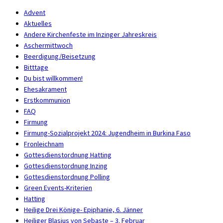
Advent
Aktuelles
Andere Kirchenfeste im Inzinger Jahreskreis
Aschermittwoch
Beerdigung/Beisetzung
Bitttage
Du bist willkommen!
Ehesakrament
Erstkommunion
FAQ
Firmung
Firmung-Sozialprojekt 2024: Jugendheim in Burkina Faso
Fronleichnam
Gottesdienstordnung Hatting
Gottesdienstordnung Inzing
Gottesdienstordnung Polling
Green Events-Kriterien
Hatting
Heilige Drei Könige- Epiphanie, 6. Jänner
Heiliger Blasius von Sebaste – 3. Februar