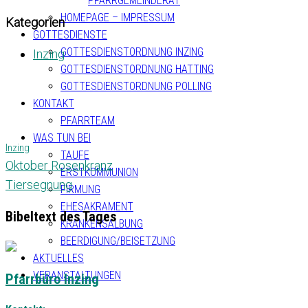
PFARRGEMEINDERAT
HOMEPAGE – IMPRESSUM
Kategorien
GOTTESDIENSTE
GOTTESDIENSTORDNUNG INZING
Inzing
GOTTESDIENSTORDNUNG HATTING
GOTTESDIENSTORDNUNG POLLING
KONTAKT
PFARRTEAM
WAS TUN BEI
Inzing
TAUFE
Oktober Rosenkranz
ERSTKOMMUNION
Tiersegnung
FIRMUNG
EHESAKRAMENT
Bibeltext des Tages
KRANKENSALBUNG
BEERDIGUNG/BEISETZUNG
AKTUELLES
VERANSTALTUNGEN
Pfarrbüro Inzing