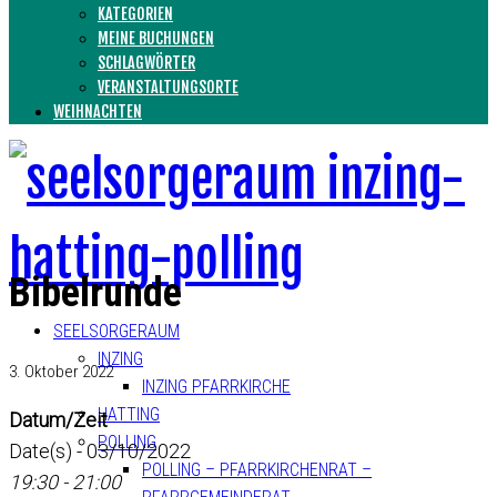
KATEGORIEN
MEINE BUCHUNGEN
SCHLAGWÖRTER
VERANSTALTUNGSORTE
WEIHNACHTEN
Bibelrunde
SEELSORGERAUM
INZING
3. Oktober 2022
INZING PFARRKIRCHE
HATTING
Datum/Zeit
POLLING
Date(s) - 03/10/2022
POLLING – PFARRKIRCHENRAT –
19:30 - 21:00