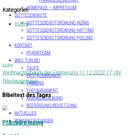
PFARRGEMEINDERAT
HOMEPAGE – IMPRESSUM
Kategorien
GOTTESDIENSTE
GOTTESDIENSTORDNUNG INZING
Inzing
GOTTESDIENSTORDNUNG HATTING
GOTTESDIENSTORDNUNG POLLING
KONTAKT
PFARRTEAM
WAS TUN BEI
Inzing
TAUFE
Weihnachtsbaum der Erinnerung 11.12.2022 17 Uhr
ERSTKOMMUNION
Nikolauseinzug
FIRMUNG
EHESAKRAMENT
Bibeltext des Tages
KRANKENSALBUNG
BEERDIGUNG/BEISETZUNG
AKTUELLES
VERANSTALTUNGEN
Pfarrbüro Inzing