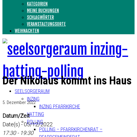
KATEGORIEN
MEINE BUCHUNGEN
SCHLAGWÖRTER
VERANSTALTUNGSORTE
WEIHNACHTEN
Der Nikolaus kommt ins Haus
SEELSORGERAUM
INZING
5. Dezember 2022
INZING PFARRKIRCHE
HATTING
Datum/Zeit
POLLING
Date(s) - 05/12/2022
POLLING – PFARRKIRCHENRAT –
17:30 - 19:30