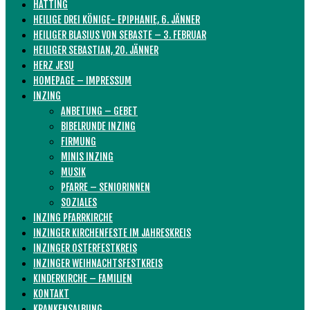
HATTING
HEILIGE DREI KÖNIGE- EPIPHANIE, 6. JÄNNER
HEILIGER BLASIUS VON SEBASTE – 3. FEBRUAR
HEILIGER SEBASTIAN, 20. JÄNNER
HERZ JESU
HOMEPAGE – IMPRESSUM
INZING
ANBETUNG – GEBET
BIBELRUNDE INZING
FIRMUNG
MINIS INZING
MUSIK
PFARRE – SENIORINNEN
SOZIALES
INZING PFARRKIRCHE
INZINGER KIRCHENFESTE IM JAHRESKREIS
INZINGER OSTERFESTKREIS
INZINGER WEIHNACHTSFESTKREIS
KINDERKIRCHE – FAMILIEN
KONTAKT
KRANKENSALBUNG