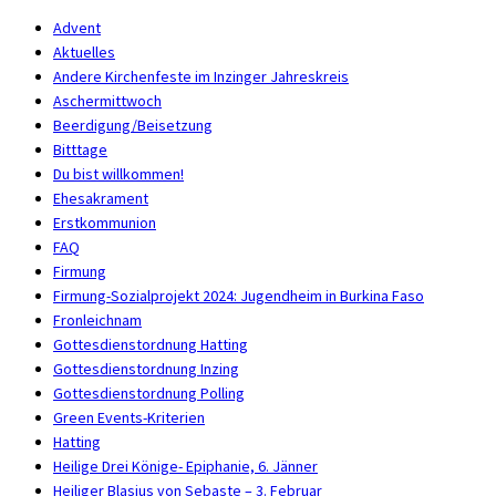
Advent
Aktuelles
Andere Kirchenfeste im Inzinger Jahreskreis
Aschermittwoch
Beerdigung/Beisetzung
Bitttage
Du bist willkommen!
Ehesakrament
Erstkommunion
FAQ
Firmung
Firmung-Sozialprojekt 2024: Jugendheim in Burkina Faso
Fronleichnam
Gottesdienstordnung Hatting
Gottesdienstordnung Inzing
Gottesdienstordnung Polling
Green Events-Kriterien
Hatting
Heilige Drei Könige- Epiphanie, 6. Jänner
Heiliger Blasius von Sebaste – 3. Februar