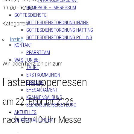
PFARRGEMEINDERAT
11:00 - 12:30
HOMEPAGE – IMPRESSUM
GOTTESDIENSTE
GOTTESDIENSTORDNUNG INZING
Kategorien
GOTTESDIENSTORDNUNG HATTING
GOTTESDIENSTORDNUNG POLLING
Inzing
KONTAKT
PFARRTEAM
WAS TUN BEI
Wir laden herzlich ein zum
TAUFE
ERSTKOMMUNION
Fastensuppenessen
FIRMUNG
EHESAKRAMENT
KRANKENSALBUNG
am 22. Februar 2026
BEERDIGUNG/BEISETZUNG
AKTUELLES
nach der 10 Uhr-Messe
VERANSTALTUNGEN