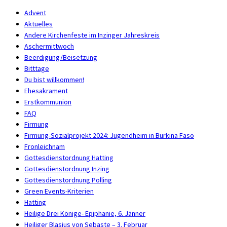
Advent
Aktuelles
Andere Kirchenfeste im Inzinger Jahreskreis
Aschermittwoch
Beerdigung/Beisetzung
Bitttage
Du bist willkommen!
Ehesakrament
Erstkommunion
FAQ
Firmung
Firmung-Sozialprojekt 2024: Jugendheim in Burkina Faso
Fronleichnam
Gottesdienstordnung Hatting
Gottesdienstordnung Inzing
Gottesdienstordnung Polling
Green Events-Kriterien
Hatting
Heilige Drei Könige- Epiphanie, 6. Jänner
Heiliger Blasius von Sebaste – 3. Februar