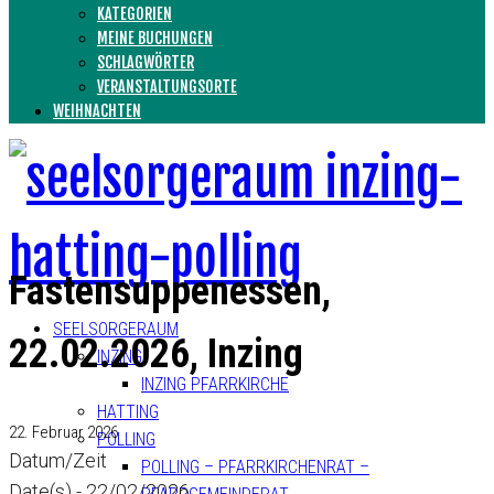
KATEGORIEN
MEINE BUCHUNGEN
SCHLAGWÖRTER
VERANSTALTUNGSORTE
WEIHNACHTEN
Fastensuppenessen,
SEELSORGERAUM
22.02.2026, Inzing
INZING
INZING PFARRKIRCHE
HATTING
22. Februar 2026
POLLING
Datum/Zeit
POLLING – PFARRKIRCHENRAT –
Date(s) - 22/02/2026