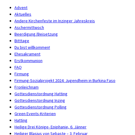
Advent
Aktuelles
Andere Kirchenfeste im Inzinger Jahreskreis
Aschermittwoch
Beerdigung/Beisetzung
Bitttage
Du bist willkommen!
Ehesakrament
Erstkommunion
FAQ
Firmung
Firmung-Sozialprojekt 2024: Jugendheim in Burkina Faso
Fronleichnam
Gottesdienstordnung Hatting
Gottesdienstordnung Inzing
Gottesdienstordnung Polling
Green Events-Kriterien
Hatting
Heilige Drei Könige- Epiphanie, 6. Jänner
Heiliger Blasius von Sebaste – 3. Februar