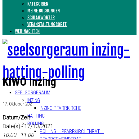
KATEGORIEN
MEINE BUCHUNGEN
SCHLAGWÖRTER
VERANSTALTUNGSORTE
WEIHNACHTEN
KIWO Inzing
SEELSORGERAUM
INZING
17. Oktober 2021
INZING PFARRKIRCHE
HATTING
Datum/Zeit
POLLING
Date(s) - 17/10/2021
POLLING – PFARRKIRCHENRAT –
10:00 - 11:00