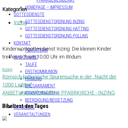
PFARRGEMEINDERAT
HOMEPAGE – IMPRESSUM
Kategorien
GOTTESDIENSTE
GOTTESDIENSTORDNUNG INZING
Inzing
GOTTESDIENSTORDNUNG HATTING
GOTTESDIENSTORDNUNG POLLING
KONTAKT
Kinderwortgottesdienst Inzing. Die kleinen Kinder
PFARRTEAM
treffen sich um 10.00 Uhr im Widum.
WAS TUN BEI
TAUFE
Inzing
ERSTKOMMUNION
Römisch-katholische Spurensuche in der „Nacht der
FIRMUNG
1000 Lichter“
EHESAKRAMENT
ANBETUNGSSTUNDEN – PFARRKIRCHE - INZING
KRANKENSALBUNG
BEERDIGUNG/BEISETZUNG
Bibeltext des Tages
AKTUELLES
VERANSTALTUNGEN