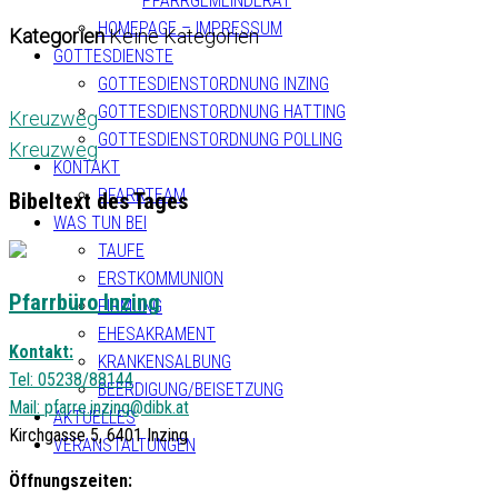
PFARRGEMEINDERAT
HOMEPAGE – IMPRESSUM
Kategorien
Keine Kategorien
GOTTESDIENSTE
GOTTESDIENSTORDNUNG INZING
GOTTESDIENSTORDNUNG HATTING
Kreuzweg
GOTTESDIENSTORDNUNG POLLING
Kreuzweg
KONTAKT
PFARRTEAM
Bibeltext des Tages
WAS TUN BEI
TAUFE
ERSTKOMMUNION
Pfarrbüro Inzing
FIRMUNG
EHESAKRAMENT
Kontakt:
KRANKENSALBUNG
Tel: 05238/88144
BEERDIGUNG/BEISETZUNG
Mail:
pfarre.inzing@dibk.at
AKTUELLES
Kirchgasse 5, 6401 Inzing
VERANSTALTUNGEN
Öffnungszeiten: