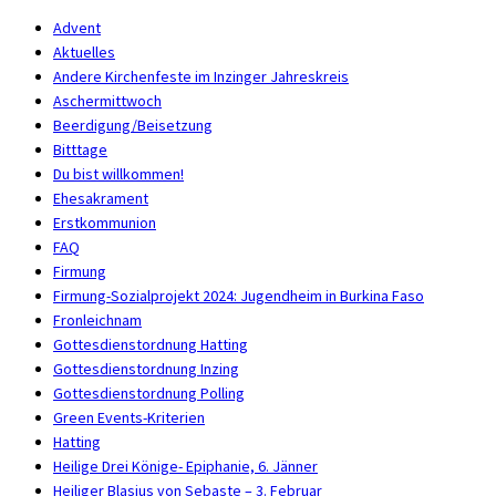
Advent
Aktuelles
Andere Kirchenfeste im Inzinger Jahreskreis
Aschermittwoch
Beerdigung/Beisetzung
Bitttage
Du bist willkommen!
Ehesakrament
Erstkommunion
FAQ
Firmung
Firmung-Sozialprojekt 2024: Jugendheim in Burkina Faso
Fronleichnam
Gottesdienstordnung Hatting
Gottesdienstordnung Inzing
Gottesdienstordnung Polling
Green Events-Kriterien
Hatting
Heilige Drei Könige- Epiphanie, 6. Jänner
Heiliger Blasius von Sebaste – 3. Februar