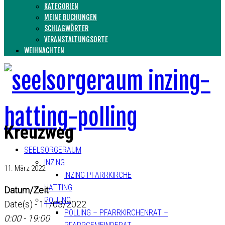
KATEGORIEN
MEINE BUCHUNGEN
SCHLAGWÖRTER
VERANSTALTUNGSORTE
WEIHNACHTEN
Kreuzweg
SEELSORGERAUM
INZING
11. März 2022
INZING PFARRKIRCHE
HATTING
Datum/Zeit
POLLING
Date(s) - 11/03/2022
POLLING – PFARRKIRCHENRAT –
0:00 - 19:00