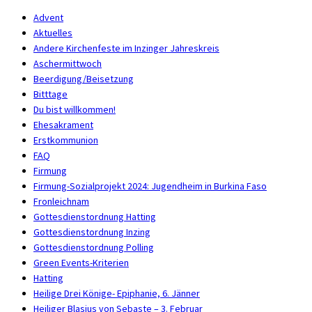
Advent
Aktuelles
Andere Kirchenfeste im Inzinger Jahreskreis
Aschermittwoch
Beerdigung/Beisetzung
Bitttage
Du bist willkommen!
Ehesakrament
Erstkommunion
FAQ
Firmung
Firmung-Sozialprojekt 2024: Jugendheim in Burkina Faso
Fronleichnam
Gottesdienstordnung Hatting
Gottesdienstordnung Inzing
Gottesdienstordnung Polling
Green Events-Kriterien
Hatting
Heilige Drei Könige- Epiphanie, 6. Jänner
Heiliger Blasius von Sebaste – 3. Februar