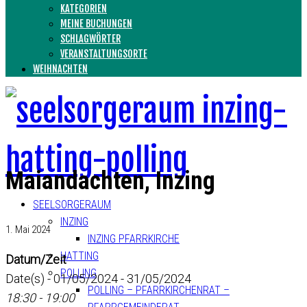
KATEGORIEN
MEINE BUCHUNGEN
SCHLAGWÖRTER
VERANSTALTUNGSORTE
WEIHNACHTEN
Maiandachten, Inzing
SEELSORGERAUM
INZING
1. Mai 2024
INZING PFARRKIRCHE
HATTING
Datum/Zeit
POLLING
Date(s) - 01/05/2024 - 31/05/2024
POLLING – PFARRKIRCHENRAT –
18:30 - 19:00