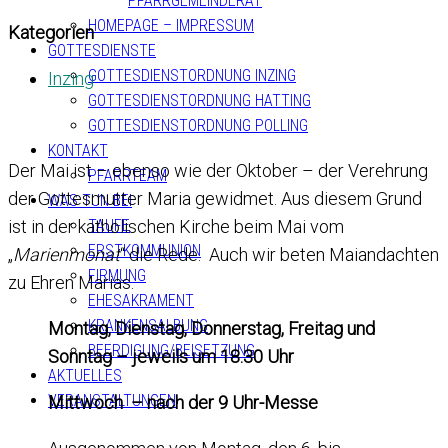
PFARRGEMEINDERAT
HOMEPAGE – IMPRESSUM
Kategorien
GOTTESDIENSTE
GOTTESDIENSTORDNUNG INZING
Inzing
GOTTESDIENSTORDNUNG HATTING
GOTTESDIENSTORDNUNG POLLING
KONTAKT
Der Mai ist – ebenso wie der Oktober – der Verehrung
PFARRTEAM
der Gottesmutter Maria gewidmet. Aus diesem Grund
WAS TUN BEI
ist in der katholischen Kirche beim Mai vom
TAUFE
ERSTKOMMUNION
„
Marienmonat
“ die Rede. Auch wir beten Maiandachten
FIRMUNG
zu Ehren Marias.
EHESAKRAMENT
KRANKENSALBUNG
Montag, Dienstag, Donnerstag, Freitag und
BEERDIGUNG/BEISETZUNG
Sonntag – jeweils um 18.30 Uhr
AKTUELLES
VERANSTALTUNGEN
Mittwoch – nach der 9 Uhr-Messe