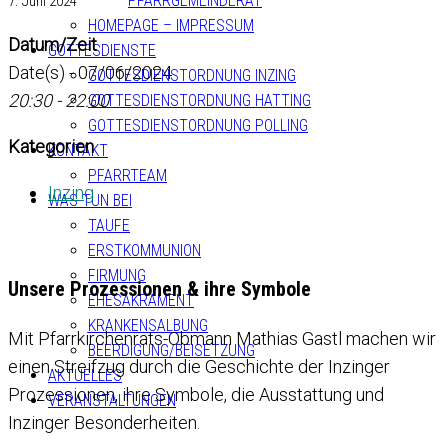
PFARRGEMEINDERAT
7. Juni 2024
HOMEPAGE – IMPRESSUM
Datum/Zeit
GOTTESDIENSTE
Date(s) - 07/06/2024
GOTTESDIENSTORDNUNG INZING
20:30 - 22:00
GOTTESDIENSTORDNUNG HATTING
GOTTESDIENSTORDNUNG POLLING
Kategorien
KONTAKT
PFARRTEAM
Inzing
WAS TUN BEI
TAUFE
ERSTKOMMUNION
FIRMUNG
Unsere Prozessionen & ihre Symbole
EHESAKRAMENT
KRANKENSALBUNG
Mit Pfarrkirchenrats-Obmann Mathias Gastl machen wir
BEERDIGUNG/BEISETZUNG
einen Streifzug durch die Geschichte der Inzinger
AKTUELLES
Prozessionen, ihre Symbole, die Ausstattung und
VERANSTALTUNGEN
Inzinger Besonderheiten.