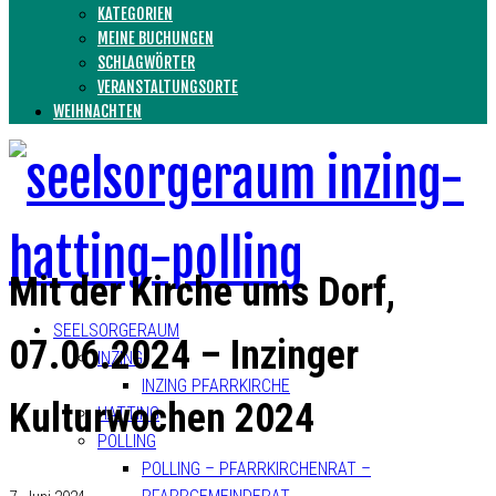
KATEGORIEN
MEINE BUCHUNGEN
SCHLAGWÖRTER
VERANSTALTUNGSORTE
WEIHNACHTEN
Mit der Kirche ums Dorf,
SEELSORGERAUM
07.06.2024 – Inzinger
INZING
INZING PFARRKIRCHE
Kulturwochen 2024
HATTING
POLLING
POLLING – PFARRKIRCHENRAT –