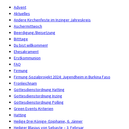
Advent
Aktuelles
Andere Kirchenfeste im Inzinger Jahreskreis
Aschermittwoch
Beerdigung/Beisetzung
Bitttage
Du bist willkommen!
Ehesakrament
Erstkommunion
FAQ
Firmung
Firmung-Sozialprojekt 2024: Jugendheim in Burkina Faso
Fronleichnam
Gottesdienstordnung Hatting
Gottesdienstordnung Inzing
Gottesdienstordnung Polling
Green Events-Kriterien
Hatting
Heilige Drei Könige- Epiphanie, 6. Jänner
Heiliger Blasius von Sebaste – 3. Februar