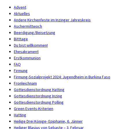
Advent
Aktuelles
Andere Kirchenfeste im Inzinger Jahreskreis
Aschermittwoch
Beerdigung/Beisetzung
Bitttage
Du bist willkommen!
Ehesakrament
Erstkommunion
FAQ
Firmung
Firmung-Sozialprojekt 2024: Jugendheim in Burkina Faso
Fronleichnam
Gottesdienstordnung Hatting
Gottesdienstordnung Inzing
Gottesdienstordnung Polling
Green Events-Kriterien
Hatting
Heilige Drei Könige- Epiphanie, 6. Jänner
Heiliger Blasius von Sebaste – 3. Februar