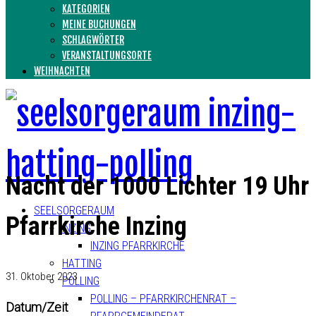
KATEGORIEN
MEINE BUCHUNGEN
SCHLAGWÖRTER
VERANSTALTUNGSORTE
WEIHNACHTEN
Nacht der 1000 Lichter 19 Uhr
SEELSORGERAUM
Pfarrkirche Inzing
INZING
INZING PFARRKIRCHE
HATTING
31. Oktober 2023
POLLING
POLLING – PFARRKIRCHENRAT –
Datum/Zeit