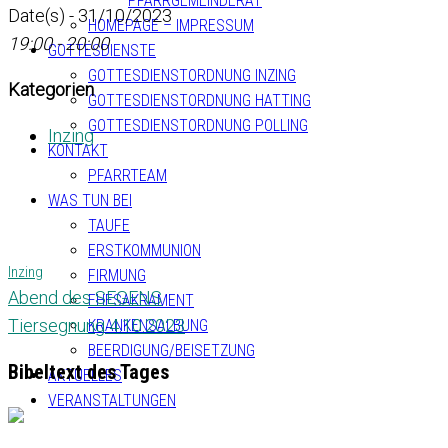
PFARRGEMEINDERAT
Date(s) - 31/10/2023
HOMEPAGE – IMPRESSUM
19:00 - 20:00
GOTTESDIENSTE
GOTTESDIENSTORDNUNG INZING
Kategorien
GOTTESDIENSTORDNUNG HATTING
GOTTESDIENSTORDNUNG POLLING
Inzing
KONTAKT
PFARRTEAM
WAS TUN BEI
TAUFE
ERSTKOMMUNION
Inzing
FIRMUNG
Abend des SEGENS
EHESAKRAMENT
Tiersegnung 4.10.2023
KRANKENSALBUNG
BEERDIGUNG/BEISETZUNG
Bibeltext des Tages
AKTUELLES
VERANSTALTUNGEN