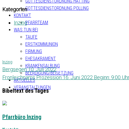
GOTTESDIENSTORDNUNG HATTING
GOTTESDIENSTORDNUNG POLLING
Kategorien
KONTAKT
Inzing
PFARRTEAM
WAS TUN BEI
TAUFE
ERSTKOMMUNION
FIRMUNG
EHESAKRAMENT
Inzing
KRANKENSALBUNG
Bergsegen 10. Juli 2022
BEERDIGUNG/BEISETZUNG
Fronleichnams Prozession 16. Juni 2022 Beginn: 9:00 Uh
AKTUELLES
VERANSTALTUNGEN
Bibeltext des Tages
Pfarrbüro Inzing