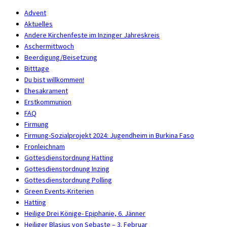
Advent
Aktuelles
Andere Kirchenfeste im Inzinger Jahreskreis
Aschermittwoch
Beerdigung/Beisetzung
Bitttage
Du bist willkommen!
Ehesakrament
Erstkommunion
FAQ
Firmung
Firmung-Sozialprojekt 2024: Jugendheim in Burkina Faso
Fronleichnam
Gottesdienstordnung Hatting
Gottesdienstordnung Inzing
Gottesdienstordnung Polling
Green Events-Kriterien
Hatting
Heilige Drei Könige- Epiphanie, 6. Jänner
Heiliger Blasius von Sebaste – 3. Februar