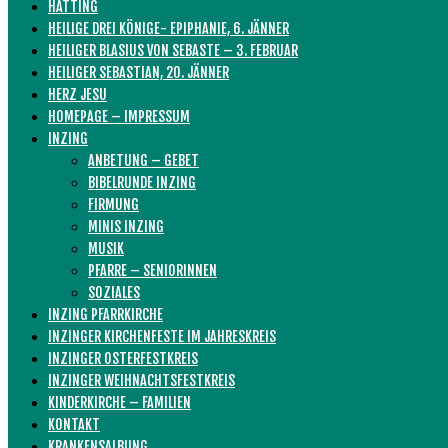
HATTING
HEILIGE DREI KÖNIGE- EPIPHANIE, 6. JÄNNER
HEILIGER BLASIUS VON SEBASTE – 3. FEBRUAR
HEILIGER SEBASTIAN, 20. JÄNNER
HERZ JESU
HOMEPAGE – IMPRESSUM
INZING
ANBETUNG – GEBET
BIBELRUNDE INZING
FIRMUNG
MINIS INZING
MUSIK
PFARRE – SENIORINNEN
SOZIALES
INZING PFARRKIRCHE
INZINGER KIRCHENFESTE IM JAHRESKREIS
INZINGER OSTERFESTKREIS
INZINGER WEIHNACHTSFESTKREIS
KINDERKIRCHE – FAMILIEN
KONTAKT
KRANKENSALBUNG