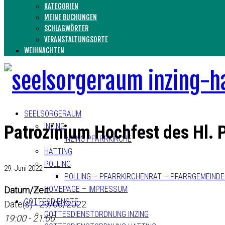
KATEGORIEN
MEINE BUCHUNGEN
SCHLAGWÖRTER
VERANSTALTUNGSORTE
WEIHNACHTEN
SEELSORGERAUM
INZING
Patrozinium Hochfest des Hl. 
INZING PFARRKIRCHE
HATTING
POLLING
29. Juni 2022
POLLING – PFARRKIRCHENRAT – PFARRGEMEIND
HOMEPAGE – IMPRESSUM
Datum/Zeit
GOTTESDIENSTE
Date(s) - 29/06/2022
GOTTESDIENSTORDNUNG INZING
19:00 - 21:00