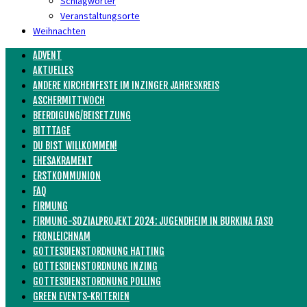
Schlagwörter
Veranstaltungsorte
Weihnachten
ADVENT
AKTUELLES
ANDERE KIRCHENFESTE IM INZINGER JAHRESKREIS
ASCHERMITTWOCH
BEERDIGUNG/BEISETZUNG
BITTTAGE
DU BIST WILLKOMMEN!
EHESAKRAMENT
ERSTKOMMUNION
FAQ
FIRMUNG
FIRMUNG-SOZIALPROJEKT 2024: JUGENDHEIM IN BURKINA FASO
FRONLEICHNAM
GOTTESDIENSTORDNUNG HATTING
GOTTESDIENSTORDNUNG INZING
GOTTESDIENSTORDNUNG POLLING
GREEN EVENTS-KRITERIEN