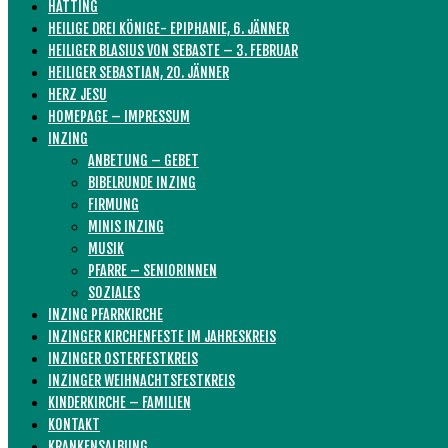
HATTING
HEILIGE DREI KÖNIGE- EPIPHANIE, 6. JÄNNER
HEILIGER BLASIUS VON SEBASTE – 3. FEBRUAR
HEILIGER SEBASTIAN, 20. JÄNNER
HERZ JESU
HOMEPAGE – IMPRESSUM
INZING
ANBETUNG – GEBET
BIBELRUNDE INZING
FIRMUNG
MINIS INZING
MUSIK
PFARRE – SENIORINNEN
SOZIALES
INZING PFARRKIRCHE
INZINGER KIRCHENFESTE IM JAHRESKREIS
INZINGER OSTERFESTKREIS
INZINGER WEIHNACHTSFESTKREIS
KINDERKIRCHE – FAMILIEN
KONTAKT
KRANKENSALBUNG