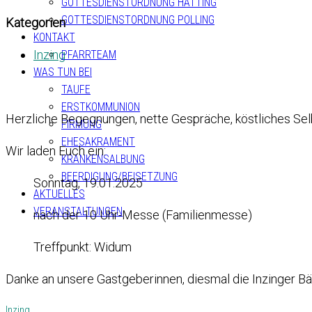
GOTTESDIENSTORDNUNG HATTING
GOTTESDIENSTORDNUNG POLLING
Kategorien
KONTAKT
Inzing
PFARRTEAM
WAS TUN BEI
TAUFE
ERSTKOMMUNION
Herzliche Begegnungen, nette Gespräche, köstliches Sel
FIRMUNG
EHESAKRAMENT
Wir laden Euch ein:
KRANKENSALBUNG
BEERDIGUNG/BEISETZUNG
Sonntag, 19.01.2025
AKTUELLES
VERANSTALTUNGEN
nach der 10 Uhr-Messe (Familienmesse)
Treffpunkt: Widum
Danke an unsere Gastgeberinnen, diesmal die Inzinger Bä
Inzing