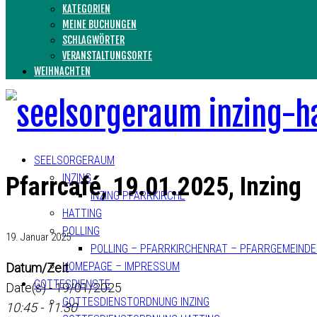
KATEGORIEN
MEINE BUCHUNGEN
SCHLAGWÖRTER
VERANSTALTUNGSORTE
WEIHNACHTEN
SEELSORGERAUM
INZING
Pfarrcafé, 19.01.2025, Inzing
INZING PFARRKIRCHE
HATTING
POLLING
19. Januar 2025
POLLING – PFARRKIRCHENRAT – PFARRGEMEIND
HOMEPAGE – IMPRESSUM
Datum/Zeit
GOTTESDIENSTE
Date(s) - 19/01/2025
GOTTESDIENSTORDNUNG INZING
10:45 - 11:30