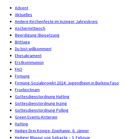
Advent
Aktuelles
Andere Kirchenfeste im Inzinger Jahreskreis
Aschermittwoch
Beerdigung/Beisetzung
Bitttage
Du bist willkommen!
Ehesakrament
Erstkommunion
FAQ
Firmung
Firmung-Sozialprojekt 2024: Jugendheim in Burkina Faso
Fronleichnam
Gottesdienstordnung Hatting
Gottesdienstordnung Inzing
Gottesdienstordnung Polling
Green Events-Kriterien
Hatting
Heilige Drei Könige- Epiphanie, 6. Jänner
Heiliger Blasius von Sebaste – 3. Februar