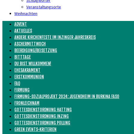
Schlagwörter
Veranstaltungsorte
Weihnachten
ADVENT
AKTUELLES
ANDERE KIRCHENFESTE IM INZINGER JAHRESKREIS
ASCHERMITTWOCH
BEERDIGUNG/BEISETZUNG
BITTTAGE
DU BIST WILLKOMMEN!
EHESAKRAMENT
ERSTKOMMUNION
FAQ
FIRMUNG
FIRMUNG-SOZIALPROJEKT 2024: JUGENDHEIM IN BURKINA FASO
FRONLEICHNAM
GOTTESDIENSTORDNUNG HATTING
GOTTESDIENSTORDNUNG INZING
GOTTESDIENSTORDNUNG POLLING
GREEN EVENTS-KRITERIEN