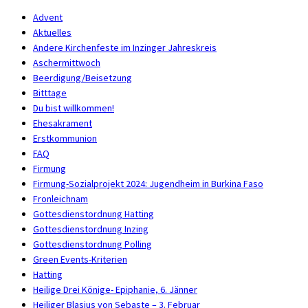
Advent
Aktuelles
Andere Kirchenfeste im Inzinger Jahreskreis
Aschermittwoch
Beerdigung/Beisetzung
Bitttage
Du bist willkommen!
Ehesakrament
Erstkommunion
FAQ
Firmung
Firmung-Sozialprojekt 2024: Jugendheim in Burkina Faso
Fronleichnam
Gottesdienstordnung Hatting
Gottesdienstordnung Inzing
Gottesdienstordnung Polling
Green Events-Kriterien
Hatting
Heilige Drei Könige- Epiphanie, 6. Jänner
Heiliger Blasius von Sebaste – 3. Februar