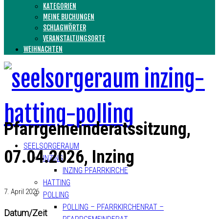
KATEGORIEN
MEINE BUCHUNGEN
SCHLAGWÖRTER
VERANSTALTUNGSORTE
WEIHNACHTEN
Pfarrgemeinderatssitzung,
SEELSORGERAUM
07.04.2026, Inzing
INZING
INZING PFARRKIRCHE
HATTING
7. April 2026
POLLING
POLLING – PFARRKIRCHENRAT –
Datum/Zeit