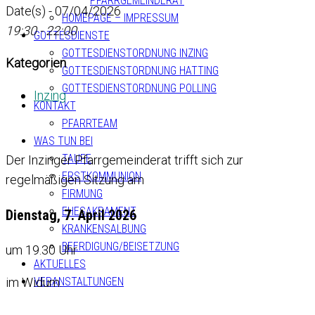
PFARRGEMEINDERAT
Date(s) - 07/04/2026
HOMEPAGE – IMPRESSUM
19:30 - 22:00
GOTTESDIENSTE
GOTTESDIENSTORDNUNG INZING
Kategorien
GOTTESDIENSTORDNUNG HATTING
GOTTESDIENSTORDNUNG POLLING
Inzing
KONTAKT
PFARRTEAM
WAS TUN BEI
TAUFE
Der Inzinger Pfarrgemeinderat trifft sich zur
ERSTKOMMUNION
regelmäßigen Sitzung am
FIRMUNG
EHESAKRAMENT
Dienstag, 7. April 2026
KRANKENSALBUNG
BEERDIGUNG/BEISETZUNG
um 19.30 Uhr
AKTUELLES
im Widum.
VERANSTALTUNGEN