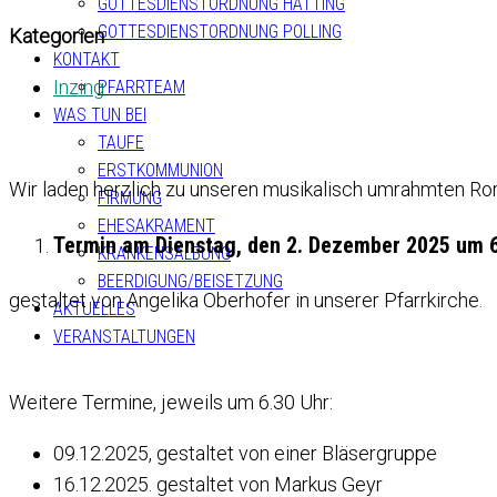
GOTTESDIENSTORDNUNG HATTING
GOTTESDIENSTORDNUNG POLLING
Kategorien
KONTAKT
Inzing
PFARRTEAM
WAS TUN BEI
TAUFE
ERSTKOMMUNION
Wir laden herzlich zu unseren musikalisch umrahmten Rora
FIRMUNG
EHESAKRAMENT
Termin am Dienstag, den 2. Dezember 2025 um 6
KRANKENSALBUNG
BEERDIGUNG/BEISETZUNG
gestaltet von Angelika Oberhofer in unserer Pfarrkirche.
AKTUELLES
VERANSTALTUNGEN
Weitere Termine, jeweils um 6.30 Uhr:
09.12.2025, gestaltet von einer Bläsergruppe
16.12.2025. gestaltet von Markus Geyr