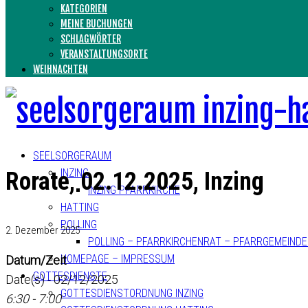
KATEGORIEN
MEINE BUCHUNGEN
SCHLAGWÖRTER
VERANSTALTUNGSORTE
WEIHNACHTEN
SEELSORGERAUM
INZING
Rorate, 02.12.2025, Inzing
INZING PFARRKIRCHE
HATTING
POLLING
2. Dezember 2025
POLLING – PFARRKIRCHENRAT – PFARRGEMEIND
HOMEPAGE – IMPRESSUM
Datum/Zeit
GOTTESDIENSTE
Date(s) - 02/12/2025
GOTTESDIENSTORDNUNG INZING
6:30 - 7:00