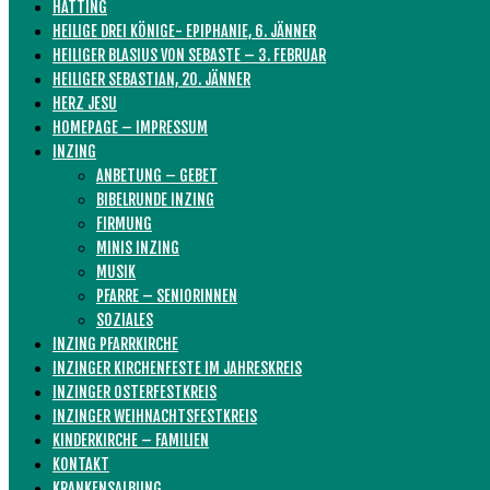
HATTING
HEILIGE DREI KÖNIGE- EPIPHANIE, 6. JÄNNER
HEILIGER BLASIUS VON SEBASTE – 3. FEBRUAR
HEILIGER SEBASTIAN, 20. JÄNNER
HERZ JESU
HOMEPAGE – IMPRESSUM
INZING
ANBETUNG – GEBET
BIBELRUNDE INZING
FIRMUNG
MINIS INZING
MUSIK
PFARRE – SENIORINNEN
SOZIALES
INZING PFARRKIRCHE
INZINGER KIRCHENFESTE IM JAHRESKREIS
INZINGER OSTERFESTKREIS
INZINGER WEIHNACHTSFESTKREIS
KINDERKIRCHE – FAMILIEN
KONTAKT
KRANKENSALBUNG