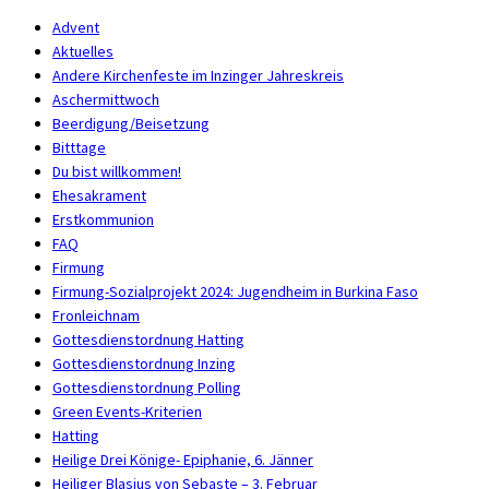
Advent
Aktuelles
Andere Kirchenfeste im Inzinger Jahreskreis
Aschermittwoch
Beerdigung/Beisetzung
Bitttage
Du bist willkommen!
Ehesakrament
Erstkommunion
FAQ
Firmung
Firmung-Sozialprojekt 2024: Jugendheim in Burkina Faso
Fronleichnam
Gottesdienstordnung Hatting
Gottesdienstordnung Inzing
Gottesdienstordnung Polling
Green Events-Kriterien
Hatting
Heilige Drei Könige- Epiphanie, 6. Jänner
Heiliger Blasius von Sebaste – 3. Februar