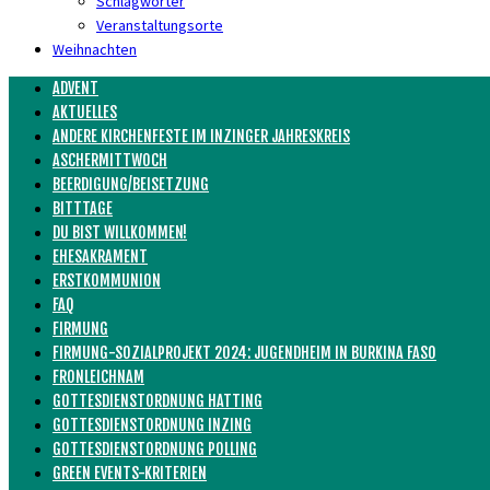
Schlagwörter
Veranstaltungsorte
Weihnachten
ADVENT
AKTUELLES
ANDERE KIRCHENFESTE IM INZINGER JAHRESKREIS
ASCHERMITTWOCH
BEERDIGUNG/BEISETZUNG
BITTTAGE
DU BIST WILLKOMMEN!
EHESAKRAMENT
ERSTKOMMUNION
FAQ
FIRMUNG
FIRMUNG-SOZIALPROJEKT 2024: JUGENDHEIM IN BURKINA FASO
FRONLEICHNAM
GOTTESDIENSTORDNUNG HATTING
GOTTESDIENSTORDNUNG INZING
GOTTESDIENSTORDNUNG POLLING
GREEN EVENTS-KRITERIEN