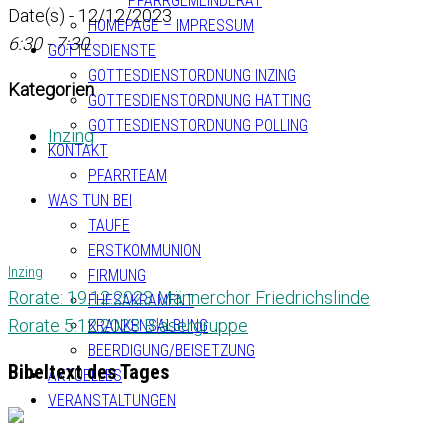
PFARRGEMEINDERAT
Date(s) - 12/12/2023
HOMEPAGE – IMPRESSUM
6:30 - 7:30
GOTTESDIENSTE
GOTTESDIENSTORDNUNG INZING
Kategorien
GOTTESDIENSTORDNUNG HATTING
GOTTESDIENSTORDNUNG POLLING
Inzing
KONTAKT
PFARRTEAM
WAS TUN BEI
TAUFE
ERSTKOMMUNION
Inzing
FIRMUNG
Rorate: 19.12.2023 Männerchor Friedrichslinde
EHESAKRAMENT
Rorate 5.12.2023 Bläsergruppe
KRANKENSALBUNG
BEERDIGUNG/BEISETZUNG
Bibeltext des Tages
AKTUELLES
VERANSTALTUNGEN