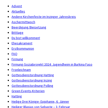
Advent
Aktuelles
Andere Kirchenfeste im Inzinger Jahreskreis
Aschermittwoch
Beerdigung/Beisetzung
Bitttage
Du bist willkommen!
Ehesakrament
Erstkommunion
FAQ
Firmung
Firmung-Sozialprojekt 2024: Jugendheim in Burkina Faso
Fronleichnam
Gottesdienstordnung Hatting
Gottesdienstordnung Inzing
Gottesdienstordnung Polling
Green Events-Kriterien
Hatting
Heilige Drei Könige- Epiphanie, 6. Jänner
Heiliger Blasius von Sebaste – 3. Februar