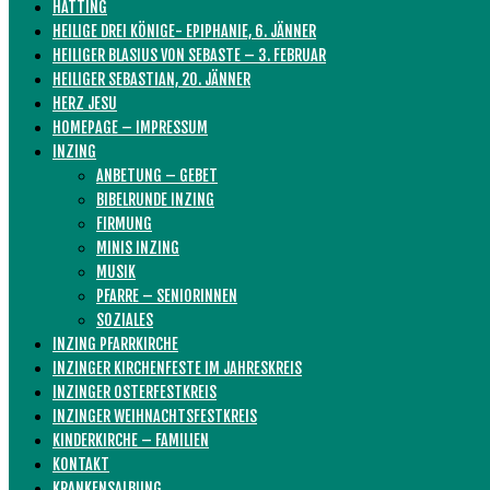
HATTING
HEILIGE DREI KÖNIGE- EPIPHANIE, 6. JÄNNER
HEILIGER BLASIUS VON SEBASTE – 3. FEBRUAR
HEILIGER SEBASTIAN, 20. JÄNNER
HERZ JESU
HOMEPAGE – IMPRESSUM
INZING
ANBETUNG – GEBET
BIBELRUNDE INZING
FIRMUNG
MINIS INZING
MUSIK
PFARRE – SENIORINNEN
SOZIALES
INZING PFARRKIRCHE
INZINGER KIRCHENFESTE IM JAHRESKREIS
INZINGER OSTERFESTKREIS
INZINGER WEIHNACHTSFESTKREIS
KINDERKIRCHE – FAMILIEN
KONTAKT
KRANKENSALBUNG