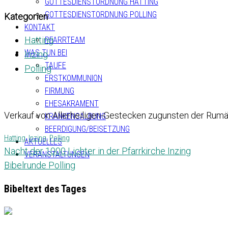
GOTTESDIENSTORDNUNG HATTING
GOTTESDIENSTORDNUNG POLLING
Kategorien
KONTAKT
Hatting
PFARRTEAM
WAS TUN BEI
Inzing
TAUFE
Polling
ERSTKOMMUNION
FIRMUNG
EHESAKRAMENT
Verkauf von Allerheiligen-Gestecken zugunsten der Rumä
KRANKENSALBUNG
BEERDIGUNG/BEISETZUNG
Hatting
,
Inzing
,
Polling
AKTUELLES
Nacht der 1000 Lichter in der Pfarrkirche Inzing
VERANSTALTUNGEN
Bibelrunde Polling
Bibeltext des Tages