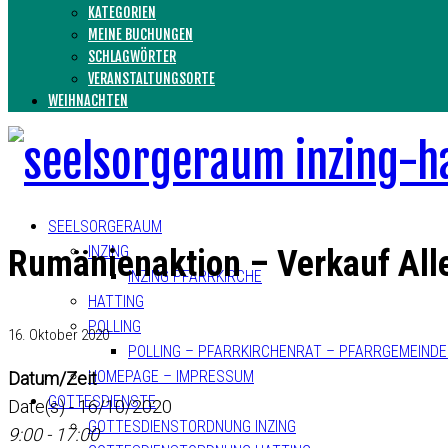
KATEGORIEN
MEINE BUCHUNGEN
SCHLAGWÖRTER
VERANSTALTUNGSORTE
WEIHNACHTEN
SEELSORGERAUM
INZING
Rumänienaktion – Verkauf All
INZING PFARRKIRCHE
HATTING
POLLING
16. Oktober 2020
POLLING – PFARRKIRCHENRAT – PFARRGEMEIND
HOMEPAGE – IMPRESSUM
Datum/Zeit
GOTTESDIENSTE
Date(s) - 16/10/2020
GOTTESDIENSTORDNUNG INZING
9:00 - 17:00