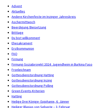
Advent
Aktuelles
Andere Kirchenfeste im Inzinger Jahreskreis
Aschermittwoch
Beerdigung/Beisetzung
Bitttage
Du bist willkommen!
Ehesakrament
Erstkommunion
FAQ
Firmung
Firmung-Sozialprojekt 2024: Jugendheim in Burkina Faso
Fronleichnam
Gottesdienstordnung Hatting
Gottesdienstordnung Inzing
Gottesdienstordnung Polling
Green Events-Kriterien
Hatting
Heilige Drei Könige- Epiphanie, 6. Jänner
Heiliger Blasius von Sebaste – 3. Februar