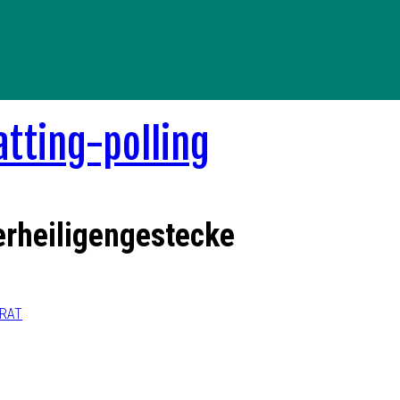
erheiligengestecke
ERAT