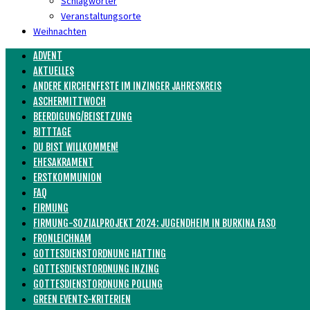
Schlagwörter
Veranstaltungsorte
Weihnachten
ADVENT
AKTUELLES
ANDERE KIRCHENFESTE IM INZINGER JAHRESKREIS
ASCHERMITTWOCH
BEERDIGUNG/BEISETZUNG
BITTTAGE
DU BIST WILLKOMMEN!
EHESAKRAMENT
ERSTKOMMUNION
FAQ
FIRMUNG
FIRMUNG-SOZIALPROJEKT 2024: JUGENDHEIM IN BURKINA FASO
FRONLEICHNAM
GOTTESDIENSTORDNUNG HATTING
GOTTESDIENSTORDNUNG INZING
GOTTESDIENSTORDNUNG POLLING
GREEN EVENTS-KRITERIEN