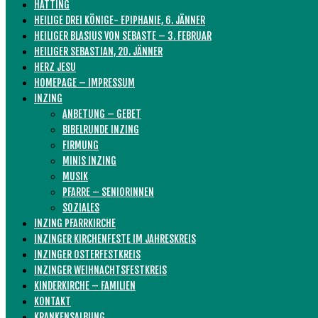
HATTING
HEILIGE DREI KÖNIGE- EPIPHANIE, 6. JÄNNER
HEILIGER BLASIUS VON SEBASTE – 3. FEBRUAR
HEILIGER SEBASTIAN, 20. JÄNNER
HERZ JESU
HOMEPAGE – IMPRESSUM
INZING
ANBETUNG – GEBET
BIBELRUNDE INZING
FIRMUNG
MINIS INZING
MUSIK
PFARRE – SENIORINNEN
SOZIALES
INZING PFARRKIRCHE
INZINGER KIRCHENFESTE IM JAHRESKREIS
INZINGER OSTERFESTKREIS
INZINGER WEIHNACHTSFESTKREIS
KINDERKIRCHE – FAMILIEN
KONTAKT
KRANKENSALBUNG