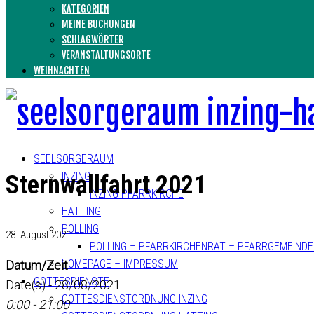
KATEGORIEN
MEINE BUCHUNGEN
SCHLAGWÖRTER
VERANSTALTUNGSORTE
WEIHNACHTEN
SEELSORGERAUM
INZING
Sternwallfahrt 2021
INZING PFARRKIRCHE
HATTING
POLLING
28. August 2021
POLLING – PFARRKIRCHENRAT – PFARRGEMEIND
HOMEPAGE – IMPRESSUM
Datum/Zeit
GOTTESDIENSTE
Date(s) - 28/08/2021
GOTTESDIENSTORDNUNG INZING
0:00 - 21:00