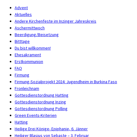
Advent
Aktuelles
Andere Kirchenfeste im Inzinger Jahreskreis
Aschermittwoch
Beerdigung/Beisetzung
Bitttage
Du bist willkommen!
Ehesakrament
Erstkommunion
FAQ
Firmung
Firmung-Sozialprojekt 2024: Jugendheim in Burkina Faso
Fronleichnam
Gottesdienstordnung Hatting
Gottesdienstordnung Inzing
Gottesdienstordnung Polling
Green Events-Kriterien
Hatting
Heilige Drei Könige- Epiphanie, 6. Jänner
Heiliger Blasius von Sebaste – 3. Februar