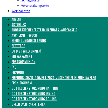
Schlagwörter
Veranstaltungsorte
Weihnachten
ADVENT
AKTUELLES
ANDERE KIRCHENFESTE IM INZINGER JAHRESKREIS
ASCHERMITTWOCH
BEERDIGUNG/BEISETZUNG
BITTTAGE
DU BIST WILLKOMMEN!
EHESAKRAMENT
ERSTKOMMUNION
FAQ
FIRMUNG
FIRMUNG-SOZIALPROJEKT 2024: JUGENDHEIM IN BURKINA FASO
FRONLEICHNAM
GOTTESDIENSTORDNUNG HATTING
GOTTESDIENSTORDNUNG INZING
GOTTESDIENSTORDNUNG POLLING
GREEN EVENTS-KRITERIEN