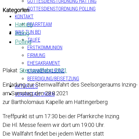
GOTTESDIENSTORDNUNG HATTING
GOTTESDIENSTORDNUNG POLLING
Kategorien
KONTAKT
Hatting
PFARRTEAM
WAS TUN BEI
Inzing
TAUFE
Polling
ERSTKOMMUNION
FIRMUNG
EHESAKRAMENT
Plakat:
Sternwallfahrt 2021
KRANKENSALBUNG
BEERDIGUNG/BEISETZUNG
Einladung zur Sternwallfahrt des Seelsorgeraums Inzing- 
AKTUELLES
am Samstag, den 28.8.2021
VERANSTALTUNGEN
zur Bartholomäus Kapelle am Hattingerberg
Treffpunkt ist um 17:30 bei der Pfarrkirche Inzing.
Die Hl. Messe feiern wir dort um 19:00 Uhr.
Die Wallfahrt findet bei jedem Wetter statt