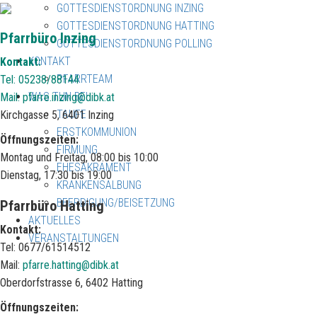
GOTTESDIENSTORDNUNG INZING
GOTTESDIENSTORDNUNG HATTING
Pfarrbüro Inzing
GOTTESDIENSTORDNUNG POLLING
KONTAKT
Kontakt:
PFARRTEAM
Tel: 05238/88144
WAS TUN BEI
Mail:
pfarre.inzing@dibk.at
TAUFE
Kirchgasse 5, 6401 Inzing
ERSTKOMMUNION
Öffnungszeiten:
FIRMUNG
Montag und Freitag, 08:00 bis 10:00
EHESAKRAMENT
Dienstag, 17:30 bis 19:00
KRANKENSALBUNG
BEERDIGUNG/BEISETZUNG
Pfarrbüro Hatting
AKTUELLES
Kontakt:
VERANSTALTUNGEN
Tel: 0677/61514512
Mail:
pfarre.hatting@dibk.at
Oberdorfstrasse 6, 6402 Hatting
Öffnungszeiten: