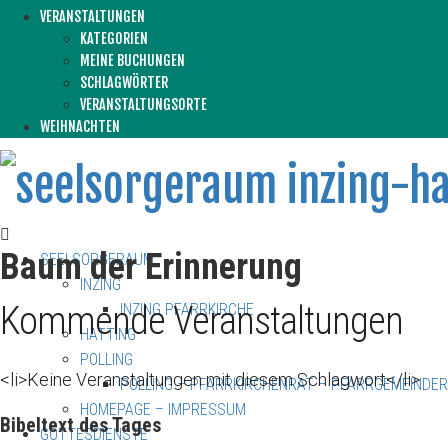
VERANSTALTUNGEN
KATEGORIEN
MEINE BUCHUNGEN
SCHLAGWÖRTER
VERANSTALTUNGSORTE
WEIHNACHTEN
Baum der Erinnerung
SEELSORGERAUM
INZING
Kommende Veranstaltungen
INZING PFARRKIRCHE
HATTING
POLLING
<li>Keine Veranstaltungen mit diesem Schlagwort</li>
POLLING – PFARRKIRCHENRAT – PFARRGEMEINDE
HOMEPAGE – IMPRESSUM
Bibeltext des Tages
GOTTESDIENSTE