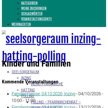
KATEGORIEN
MEINE BUCHUNGEN
SCHLAGWÖRTER
VERANSTALTUNGSORTE
WEIHNACHTEN
Kinder und Familien
SEELSORGERAUM
INZING
Kommende Veranstaltungen
INZING PFARRKIRCHE
HATTING
Familienmesse, 04.10.2026, Inzing
- 04/10/2026 -
POLLING
10:00 - 11:00
POLLING – PFARRKIRCHENRAT –
Familienmesse, 13.12.2026, Inzing
- 13/12/2026 -