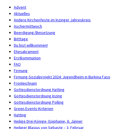
Advent
Aktuelles
Andere Kirchenfeste im Inzinger Jahreskreis
Aschermittwoch
Beerdigung/Beisetzung
Bitttage
Du bist willkommen!
Ehesakrament
Erstkommunion
FAQ
Firmung
Firmung-Sozialprojekt 2024: Jugendheim in Burkina Faso
Fronleichnam
Gottesdienstordnung Hatting
Gottesdienstordnung Inzing
Gottesdienstordnung Polling
Green Events-Kriterien
Hatting
Heilige Drei Könige- Epiphanie, 6. Jänner
Heiliger Blasius von Sebaste – 3. Februar