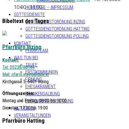
PFARRGEMEINDERAT
10:00 - 11:00
HOMEPAGE – IMPRESSUM
GOTTESDIENSTE
Bibeltext des Tages
GOTTESDIENSTORDNUNG INZING
GOTTESDIENSTORDNUNG HATTING
GOTTESDIENSTORDNUNG POLLING
KONTAKT
Pfarrbüro Inzing
PFARRTEAM
WAS TUN BEI
Kontakt:
TAUFE
Tel: 05238/88144
ERSTKOMMUNION
Mail:
pfarre.inzing@dibk.at
FIRMUNG
Kirchgasse 5, 6401 Inzing
EHESAKRAMENT
Öffnungszeiten:
KRANKENSALBUNG
Montag und Freitag, 08:00 bis 10:00
BEERDIGUNG/BEISETZUNG
Dienstag, 17:30 bis 19:00
AKTUELLES
VERANSTALTUNGEN
Pfarrbüro Hatting