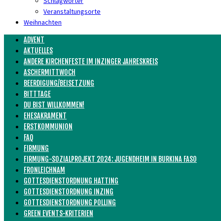
Schlagwörter
Veranstaltungsorte
Weihnachten
ADVENT
AKTUELLES
ANDERE KIRCHENFESTE IM INZINGER JAHRESKREIS
ASCHERMITTWOCH
BEERDIGUNG/BEISETZUNG
BITTTAGE
DU BIST WILLKOMMEN!
EHESAKRAMENT
ERSTKOMMUNION
FAQ
FIRMUNG
FIRMUNG-SOZIALPROJEKT 2024: JUGENDHEIM IN BURKINA FASO
FRONLEICHNAM
GOTTESDIENSTORDNUNG HATTING
GOTTESDIENSTORDNUNG INZING
GOTTESDIENSTORDNUNG POLLING
GREEN EVENTS-KRITERIEN