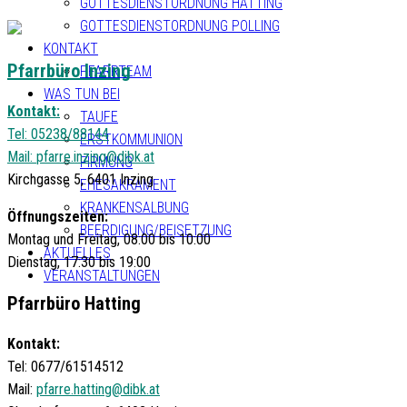
GOTTESDIENSTORDNUNG HATTING
GOTTESDIENSTORDNUNG POLLING
KONTAKT
Pfarrbüro Inzing
PFARRTEAM
WAS TUN BEI
Kontakt:
TAUFE
Tel: 05238/88144
ERSTKOMMUNION
Mail:
pfarre.inzing@dibk.at
FIRMUNG
Kirchgasse 5, 6401 Inzing
EHESAKRAMENT
KRANKENSALBUNG
Öffnungszeiten:
BEERDIGUNG/BEISETZUNG
Montag und Freitag, 08:00 bis 10:00
AKTUELLES
Dienstag, 17:30 bis 19:00
VERANSTALTUNGEN
Pfarrbüro Hatting
Kontakt:
Tel: 0677/61514512
Mail:
pfarre.hatting@dibk.at