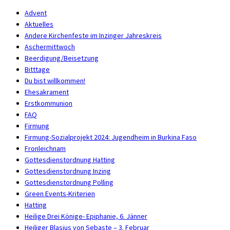
Advent
Aktuelles
Andere Kirchenfeste im Inzinger Jahreskreis
Aschermittwoch
Beerdigung/Beisetzung
Bitttage
Du bist willkommen!
Ehesakrament
Erstkommunion
FAQ
Firmung
Firmung-Sozialprojekt 2024: Jugendheim in Burkina Faso
Fronleichnam
Gottesdienstordnung Hatting
Gottesdienstordnung Inzing
Gottesdienstordnung Polling
Green Events-Kriterien
Hatting
Heilige Drei Könige- Epiphanie, 6. Jänner
Heiliger Blasius von Sebaste – 3. Februar