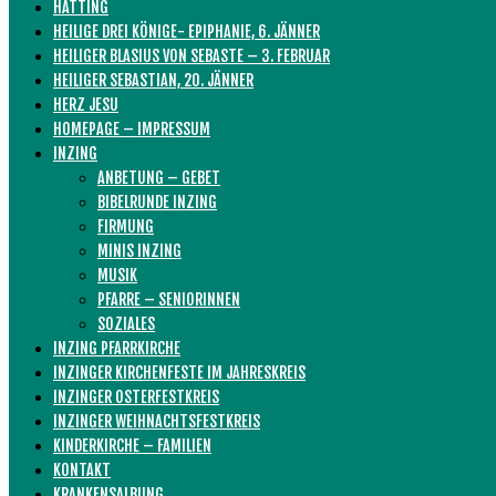
HATTING
HEILIGE DREI KÖNIGE- EPIPHANIE, 6. JÄNNER
HEILIGER BLASIUS VON SEBASTE – 3. FEBRUAR
HEILIGER SEBASTIAN, 20. JÄNNER
HERZ JESU
HOMEPAGE – IMPRESSUM
INZING
ANBETUNG – GEBET
BIBELRUNDE INZING
FIRMUNG
MINIS INZING
MUSIK
PFARRE – SENIORINNEN
SOZIALES
INZING PFARRKIRCHE
INZINGER KIRCHENFESTE IM JAHRESKREIS
INZINGER OSTERFESTKREIS
INZINGER WEIHNACHTSFESTKREIS
KINDERKIRCHE – FAMILIEN
KONTAKT
KRANKENSALBUNG