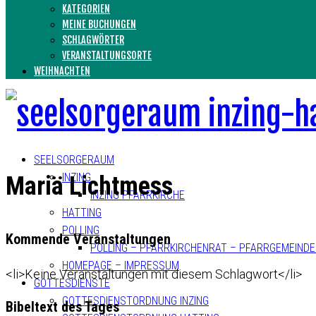
KATEGORIEN
MEINE BUCHUNGEN
SCHLAGWÖRTER
VERANSTALTUNGSORTE
WEIHNACHTEN
SEELSORGERAUM
INZING
Mariä Lichtmess
INZING PFARRKIRCHE
HATTING
POLLING
Kommende Veranstaltungen
POLLING – PFARRKIRCHENRAT – PFARRGEMEIND
HOMEPAGE – IMPRESSUM
<li>Keine Veranstaltungen mit diesem Schlagwort</li>
GOTTESDIENSTE
GOTTESDIENSTORDNUNG INZING
Bibeltext des Tages