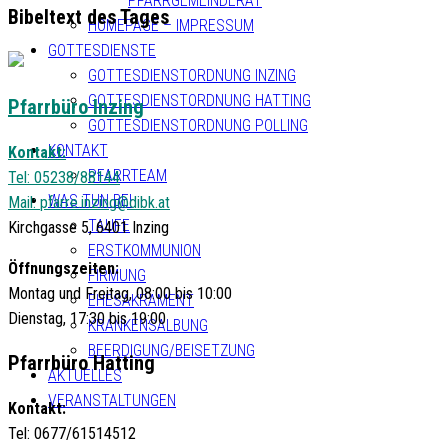
PFARRGEMEINDERAT
Bibeltext des Tages
HOMEPAGE – IMPRESSUM
GOTTESDIENSTE
GOTTESDIENSTORDNUNG INZING
GOTTESDIENSTORDNUNG HATTING
Pfarrbüro Inzing
GOTTESDIENSTORDNUNG POLLING
KONTAKT
Kontakt:
PFARRTEAM
Tel: 05238/88144
WAS TUN BEI
Mail:
pfarre.inzing@dibk.at
TAUFE
Kirchgasse 5, 6401 Inzing
ERSTKOMMUNION
Öffnungszeiten:
FIRMUNG
Montag und Freitag, 08:00 bis 10:00
EHESAKRAMENT
Dienstag, 17:30 bis 19:00
KRANKENSALBUNG
BEERDIGUNG/BEISETZUNG
Pfarrbüro Hatting
AKTUELLES
VERANSTALTUNGEN
Kontakt:
Tel: 0677/61514512