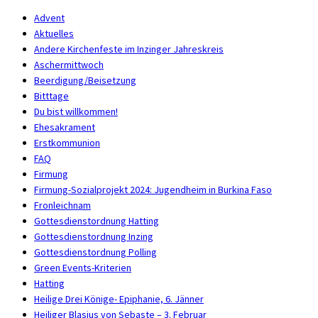
Advent
Aktuelles
Andere Kirchenfeste im Inzinger Jahreskreis
Aschermittwoch
Beerdigung/Beisetzung
Bitttage
Du bist willkommen!
Ehesakrament
Erstkommunion
FAQ
Firmung
Firmung-Sozialprojekt 2024: Jugendheim in Burkina Faso
Fronleichnam
Gottesdienstordnung Hatting
Gottesdienstordnung Inzing
Gottesdienstordnung Polling
Green Events-Kriterien
Hatting
Heilige Drei Könige- Epiphanie, 6. Jänner
Heiliger Blasius von Sebaste – 3. Februar