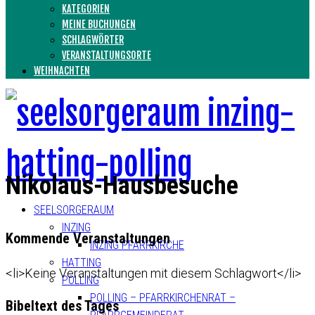
KATEGORIEN
MEINE BUCHUNGEN
SCHLAGWÖRTER
VERANSTALTUNGSORTE
WEIHNACHTEN
Nikolaus-Hausbesuche
SEELSORGERAUM
INZING
Kommende Veranstaltungen
INZING PFARRKIRCHE
HATTING
<li>Keine Veranstaltungen mit diesem Schlagwort</li>
POLLING
POLLING – PFARRKIRCHENRAT –
Bibeltext des Tages