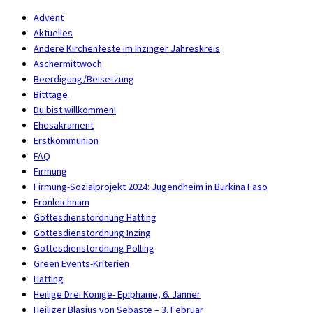
Advent
Aktuelles
Andere Kirchenfeste im Inzinger Jahreskreis
Aschermittwoch
Beerdigung/Beisetzung
Bitttage
Du bist willkommen!
Ehesakrament
Erstkommunion
FAQ
Firmung
Firmung-Sozialprojekt 2024: Jugendheim in Burkina Faso
Fronleichnam
Gottesdienstordnung Hatting
Gottesdienstordnung Inzing
Gottesdienstordnung Polling
Green Events-Kriterien
Hatting
Heilige Drei Könige- Epiphanie, 6. Jänner
Heiliger Blasius von Sebaste – 3. Februar