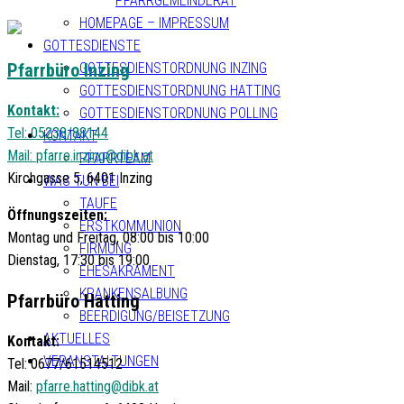
PFARRGEMEINDERAT
HOMEPAGE – IMPRESSUM
GOTTESDIENSTE
Pfarrbüro Inzing
GOTTESDIENSTORDNUNG INZING
GOTTESDIENSTORDNUNG HATTING
Kontakt:
GOTTESDIENSTORDNUNG POLLING
Tel: 05238/88144
KONTAKT
Mail:
pfarre.inzing@dibk.at
PFARRTEAM
Kirchgasse 5, 6401 Inzing
WAS TUN BEI
TAUFE
Öffnungszeiten:
ERSTKOMMUNION
Montag und Freitag, 08:00 bis 10:00
FIRMUNG
Dienstag, 17:30 bis 19:00
EHESAKRAMENT
KRANKENSALBUNG
Pfarrbüro Hatting
BEERDIGUNG/BEISETZUNG
AKTUELLES
Kontakt:
VERANSTALTUNGEN
Tel: 0677/61514512
Mail:
pfarre.hatting@dibk.at