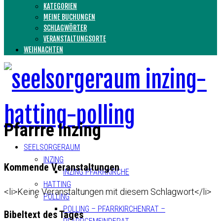
KATEGORIEN
MEINE BUCHUNGEN
SCHLAGWÖRTER
VERANSTALTUNGSORTE
WEIHNACHTEN
Pfarrre Inzing
SEELSORGERAUM
INZING
Kommende Veranstaltungen
INZING PFARRKIRCHE
HATTING
<li>Keine Veranstaltungen mit diesem Schlagwort</li>
POLLING
POLLING – PFARRKIRCHENRAT –
Bibeltext des Tages