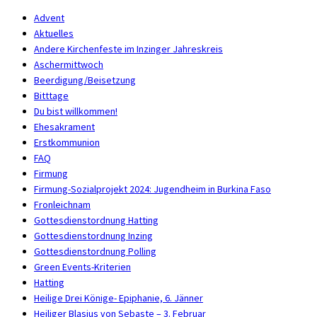
Advent
Aktuelles
Andere Kirchenfeste im Inzinger Jahreskreis
Aschermittwoch
Beerdigung/Beisetzung
Bitttage
Du bist willkommen!
Ehesakrament
Erstkommunion
FAQ
Firmung
Firmung-Sozialprojekt 2024: Jugendheim in Burkina Faso
Fronleichnam
Gottesdienstordnung Hatting
Gottesdienstordnung Inzing
Gottesdienstordnung Polling
Green Events-Kriterien
Hatting
Heilige Drei Könige- Epiphanie, 6. Jänner
Heiliger Blasius von Sebaste – 3. Februar