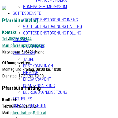
PFARRGEMEINDERAT
HOMEPAGE – IMPRESSUM
GOTTESDIENSTE
Pfarrbüro Inzing
GOTTESDIENSTORDNUNG INZING
GOTTESDIENSTORDNUNG HATTING
Kontakt:
GOTTESDIENSTORDNUNG POLLING
Tel: 05238/88144
KONTAKT
Mail:
pfarre.inzing@dibk.at
PFARRTEAM
Kirchgasse 5, 6401 Inzing
WAS TUN BEI
TAUFE
Öffnungszeiten:
ERSTKOMMUNION
Montag und Freitag, 08:00 bis 10:00
FIRMUNG
Dienstag, 17:30 bis 19:00
EHESAKRAMENT
KRANKENSALBUNG
Pfarrbüro Hatting
BEERDIGUNG/BEISETZUNG
AKTUELLES
Kontakt:
VERANSTALTUNGEN
Tel: 0677/61514512
Mail:
pfarre.hatting@dibk.at