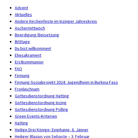
Advent
Aktuelles
Andere Kirchenfeste im Inzinger Jahreskreis
Aschermittwoch
Beerdigung/Beisetzung
Bitttage
Du bist willkommen!
Ehesakrament
Erstkommunion
FAQ
Firmung
Firmung-Sozialprojekt 2024: Jugendheim in Burkina Faso
Fronleichnam
Gottesdienstordnung Hatting
Gottesdienstordnung Inzing
Gottesdienstordnung Polling
Green Events-Kriterien
Hatting
Heilige Drei Könige- Epiphanie, 6. Jänner
Heiliger Blasius von Sebaste – 3. Februar