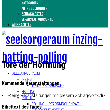
KATEGORIEN
MEINE BUCHUNGEN
SCHLAGWÖRTER
VERANSTALTUNGSORTE
WEIHNACHTEN
Tore der Hoffnung
SEELSORGERAUM
INZING
Kommende Veranstaltungen
INZING PFARRKIRCHE
HATTING
<li>Keine Veranstaltungen mit diesem Schlagwort</li>
POLLING
POLLING – PFARRKIRCHENRAT –
Bibeltext des Tages