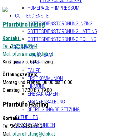
PFARRGEMEINDERAT
HOMEPAGE – IMPRESSUM
GOTTESDIENSTE
Pfarrbüro Inzing
GOTTESDIENSTORDNUNG INZING
GOTTESDIENSTORDNUNG HATTING
Kontakt:
GOTTESDIENSTORDNUNG POLLING
Tel: 05238/88144
KONTAKT
Mail:
pfarre.inzing@dibk.at
PFARRTEAM
Kirchgasse 5, 6401 Inzing
WAS TUN BEI
TAUFE
Öffnungszeiten:
ERSTKOMMUNION
Montag und Freitag, 08:00 bis 10:00
FIRMUNG
Dienstag, 17:30 bis 19:00
EHESAKRAMENT
KRANKENSALBUNG
Pfarrbüro Hatting
BEERDIGUNG/BEISETZUNG
AKTUELLES
Kontakt:
VERANSTALTUNGEN
Tel: 0677/61514512
Mail:
pfarre.hatting@dibk.at