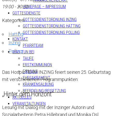
PFARRGEMEINDERAT
19:00 - 20:30
HOMEPAGE – IMPRESSUM
GOTTESDIENSTE
GOTTESDIENSTORDNUNG INZING
Kategorien
GOTTESDIENSTORDNUNG HATTING
GOTTESDIENSTORDNUNG POLLING
Hatting
KONTAKT
Inzing
PFARRTEAM
Polling
WAS TUN BEI
TAUFE
ERSTKOMMUNION
FIRMUNG
Das HospizTEAM INZING feiert seinen 25. Geburtstag
EHESAKRAMENT
mit verschiedenen Programmpunkten:
KRANKENSALBUNG
BEERDIGUNG/BEISETZUNG
„Hinter dem Horizont“
AKTUELLES
VERANSTALTUNGEN
Lesung mit Dialog mit der Inzinger Autorin und
Sozialarbeiterin Petra Hillebrand und Monika Osl