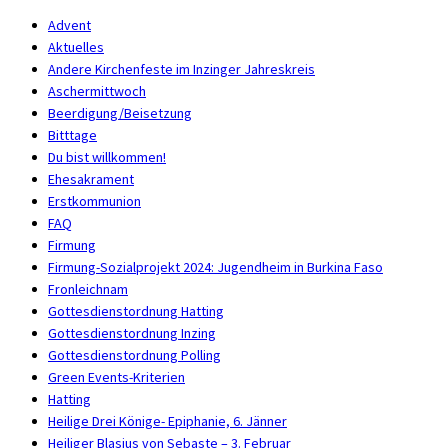
Advent
Aktuelles
Andere Kirchenfeste im Inzinger Jahreskreis
Aschermittwoch
Beerdigung/Beisetzung
Bitttage
Du bist willkommen!
Ehesakrament
Erstkommunion
FAQ
Firmung
Firmung-Sozialprojekt 2024: Jugendheim in Burkina Faso
Fronleichnam
Gottesdienstordnung Hatting
Gottesdienstordnung Inzing
Gottesdienstordnung Polling
Green Events-Kriterien
Hatting
Heilige Drei Könige- Epiphanie, 6. Jänner
Heiliger Blasius von Sebaste – 3. Februar