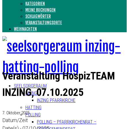
KATEGORIEN
MEINE BUCHUNGEN
SCHLAGWÖRTER
VERANSTALTUNGSORTE
WEIHNACHTEN
Veranstaltung HospizTEAM
SEELSORGERAUM
INZING, 07.10.2025
INZING
INZING PFARRKIRCHE
HATTING
7. Oktober 2025
POLLING
Datum/Zeit
POLLING – PFARRKIRCHENRAT –
Date(s) - 07/10/2025