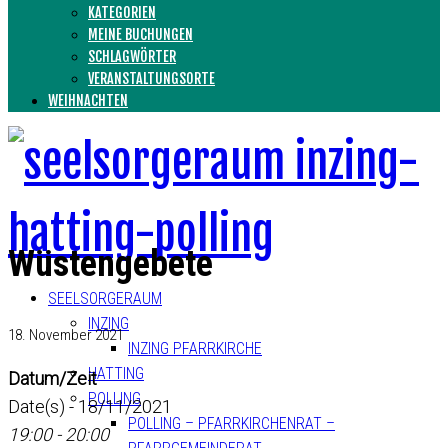
KATEGORIEN
MEINE BUCHUNGEN
SCHLAGWÖRTER
VERANSTALTUNGSORTE
WEIHNACHTEN
Wüstengebete
SEELSORGERAUM
INZING
18. November 2021
INZING PFARRKIRCHE
HATTING
Datum/Zeit
POLLING
Date(s) - 18/11/2021
POLLING – PFARRKIRCHENRAT –
19:00 - 20:00