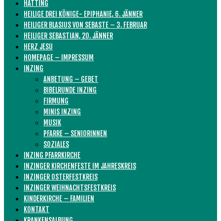
HATTING
HEILIGE DREI KÖNIGE- EPIPHANIE, 6. JÄNNER
HEILIGER BLASIUS VON SEBASTE – 3. FEBRUAR
HEILIGER SEBASTIAN, 20. JÄNNER
HERZ JESU
HOMEPAGE – IMPRESSUM
INZING
ANBETUNG – GEBET
BIBELRUNDE INZING
FIRMUNG
MINIS INZING
MUSIK
PFARRE – SENIORINNEN
SOZIALES
INZING PFARRKIRCHE
INZINGER KIRCHENFESTE IM JAHRESKREIS
INZINGER OSTERFESTKREIS
INZINGER WEIHNACHTSFESTKREIS
KINDERKIRCHE – FAMILIEN
KONTAKT
KRANKENSALBUNG