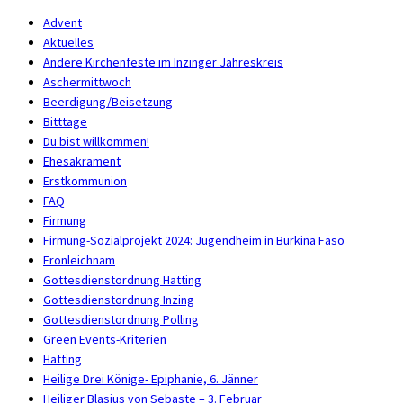
Advent
Aktuelles
Andere Kirchenfeste im Inzinger Jahreskreis
Aschermittwoch
Beerdigung/Beisetzung
Bitttage
Du bist willkommen!
Ehesakrament
Erstkommunion
FAQ
Firmung
Firmung-Sozialprojekt 2024: Jugendheim in Burkina Faso
Fronleichnam
Gottesdienstordnung Hatting
Gottesdienstordnung Inzing
Gottesdienstordnung Polling
Green Events-Kriterien
Hatting
Heilige Drei Könige- Epiphanie, 6. Jänner
Heiliger Blasius von Sebaste – 3. Februar