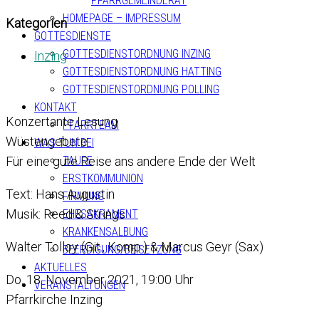
PFARRGEMEINDERAT
HOMEPAGE – IMPRESSUM
Kategorien
GOTTESDIENSTE
GOTTESDIENSTORDNUNG INZING
Inzing
GOTTESDIENSTORDNUNG HATTING
GOTTESDIENSTORDNUNG POLLING
KONTAKT
Konzertante Lesung
PFARRTEAM
Wüstengebete
WAS TUN BEI
Für eine gute Reise ans andere Ende der Welt
TAUFE
ERSTKOMMUNION
Text: Hans Augustin
FIRMUNG
Musik: Reed & Strings
EHESAKRAMENT
KRANKENSALBUNG
Walter Tolloy (Git., Komp.) & Marcus Geyr (Sax)
BEERDIGUNG/BEISETZUNG
AKTUELLES
Do. 18. November 2021, 19:00 Uhr
VERANSTALTUNGEN
Pfarrkirche Inzing