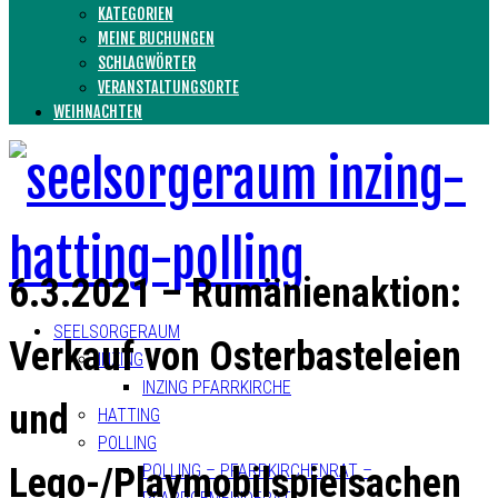
KATEGORIEN
MEINE BUCHUNGEN
SCHLAGWÖRTER
VERANSTALTUNGSORTE
WEIHNACHTEN
6.3.2021 – Rumänienaktion:
SEELSORGERAUM
Verkauf von Osterbasteleien
INZING
INZING PFARRKIRCHE
und
HATTING
POLLING
Lego-/Playmobilspielsachen
POLLING – PFARRKIRCHENRAT –