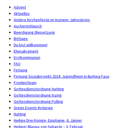
Advent
Aktuelles
Andere Kirchenfeste im Inzinger Jahreskreis
Aschermittwoch
Beerdigung/Beisetzung
Bitttage
Du bist willkommen!
Ehesakrament
Erstkommunion
FAQ
Firmung
Firmung-Sozialprojekt 2024: Jugendheim in Burkina Faso
Fronleichnam
Gottesdienstordnung Hatting
Gottesdienstordnung Inzing
Gottesdienstordnung Polling
Green Events-Kriterien
Hatting
Heilige Drei Könige- Epiphanie, 6. Jänner
Heiliger Blasius von Sebaste – 3. Februar