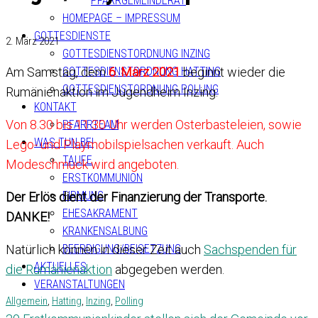
PFARRGEMEINDERAT
HOMEPAGE – IMPRESSUM
GOTTESDIENSTE
2. März 2021
GOTTESDIENSTORDNUNG INZING
Am Samstag, dem
6. März 2021
beginnt wieder die
GOTTESDIENSTORDNUNG HATTING
GOTTESDIENSTORDNUNG POLLING
Rumänienaktion im Jugendheim Inzing.
KONTAKT
Von 8.30 bis 11.30 Uhr werden Osterbasteleien, sowie
PFARRTEAM
WAS TUN BEI
Lego- und Playmobilspielsachen verkauft. Auch
TAUFE
Modeschmuck wird angeboten.
ERSTKOMMUNION
FIRMUNG
Der Erlös dient der Finanzierung der Transporte.
EHESAKRAMENT
DANKE!
KRANKENSALBUNG
Natürlich können in dieser Zeit auch
Sachspenden für
BEERDIGUNG/BEISETZUNG
AKTUELLES
die Rumänienaktion
abgegeben werden.
VERANSTALTUNGEN
Allgemein
,
Hatting
,
Inzing
,
Polling