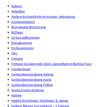
Advent
Aktuelles
Andere Kirchenfeste im Inzinger Jahreskreis
Aschermittwoch
Beerdigung/Beisetzung
Bitttage
Du bist willkommen!
Ehesakrament
Erstkommunion
FAQ
Firmung
Firmung-Sozialprojekt 2024: Jugendheim in Burkina Faso
Fronleichnam
Gottesdienstordnung Hatting
Gottesdienstordnung Inzing
Gottesdienstordnung Polling
Green Events-Kriterien
Hatting
Heilige Drei Könige- Epiphanie, 6. Jänner
Heiliger Blasius von Sebaste – 3. Februar