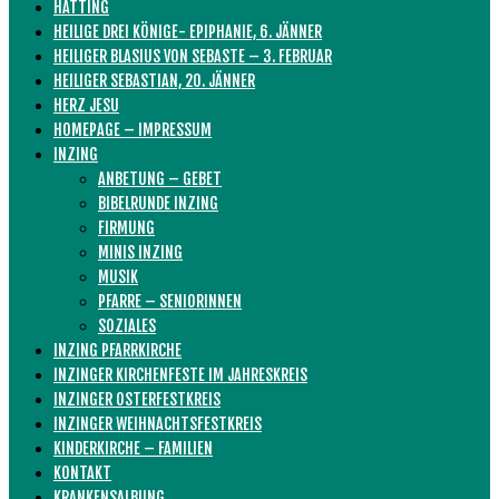
HATTING
HEILIGE DREI KÖNIGE- EPIPHANIE, 6. JÄNNER
HEILIGER BLASIUS VON SEBASTE – 3. FEBRUAR
HEILIGER SEBASTIAN, 20. JÄNNER
HERZ JESU
HOMEPAGE – IMPRESSUM
INZING
ANBETUNG – GEBET
BIBELRUNDE INZING
FIRMUNG
MINIS INZING
MUSIK
PFARRE – SENIORINNEN
SOZIALES
INZING PFARRKIRCHE
INZINGER KIRCHENFESTE IM JAHRESKREIS
INZINGER OSTERFESTKREIS
INZINGER WEIHNACHTSFESTKREIS
KINDERKIRCHE – FAMILIEN
KONTAKT
KRANKENSALBUNG