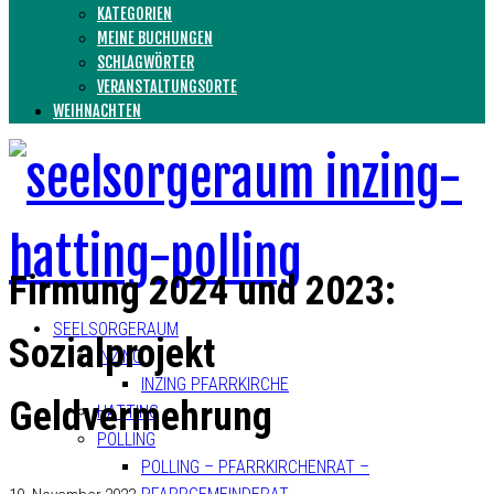
KATEGORIEN
MEINE BUCHUNGEN
SCHLAGWÖRTER
VERANSTALTUNGSORTE
WEIHNACHTEN
Firmung 2024 und 2023:
SEELSORGERAUM
Sozialprojekt
INZING
INZING PFARRKIRCHE
Geldvermehrung
HATTING
POLLING
POLLING – PFARRKIRCHENRAT –