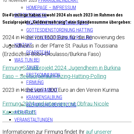
PFARRGEMEINDERAT
10. November 2023
HOMEPAGE – IMPRESSUM
Die Firmlinge haben sowohl 2024 als auch 2023 im Rahmen des
GOTTESDIENSTE
Sozialprojekts „Geldvermehrung“ eine Spendensumme übergeben:
GOTTESDIENSTORDNUNG INZING
GOTTESDIENSTORDNUNG HATTING
2024 in Höhe von 1600 Euro für die Renovierung des
GOTTESDIENSTORDNUNG POLLING
KONTAKT
Jugendheims in der Pfarre St. Paulus in Toussiana
PFARRTEAM
(Erzdiözese Bobo-Dioulasso/Burkina Faso)
WAS TUN BEI
Firmung-Sozialprojekt 2024: Jugendheim in Burkina
TAUFE
ERSTKOMMUNION
Faso – Seelsorgeraum Inzing-Hatting-Polling
FIRMUNG
2023 in Höhe von 1.300 Euro an den Verein Kurima
EHESAKRAMENT
KRANKENSALBUNG
Firmung 2024 und Interview mit Obfrau Nicole
BEERDIGUNG/BEISETZUNG
Karombe-Rott
AKTUELLES
VERANSTALTUNGEN
Informationen zur Firmung findet Ihr
auf unserer