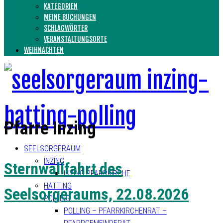
KATEGORIEN
MEINE BUCHUNGEN
SCHLAGWÖRTER
VERANSTALTUNGSORTE
WEIHNACHTEN
Pfarre Inzing
SEELSORGERAUM
INZING
Sternwallfahrt des
INZING PFARRKIRCHE
HATTING
Seelsorgeraums, 22.08.2026
POLLING
POLLING – PFARRKIRCHENRAT –