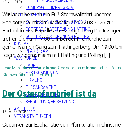
PFARRGEMEINDERAT
21. Juli 2026
HOMEPAGE – IMPRESSUM
Wir laden herzlich ein Fuß-Sternwallfahrt unseres
GOTTESDIENSTE
GOTTESDIENSTORDNUNG INZING
Seelsorgeraums am Samstag, den 22.08.2026 zur
GOTTESDIENSTORDNUNG HATTING
Bartholomäus-Kapelle am Hattingerberg Die Inzinger
GOTTESDIENSTORDNUNG POLLING
treffen sich um 17.30 Uhr bei der Pfarrkirche zum
KONTAKT
gemeinsamen Gang zum Hattingerberg. Um 19.00 Uhr
PFARRTEAM
feiern wir gemeinsam mit Hatting und Polling […]
WAS TUN BEI
TAUFE
Read More »
Inzing
Pfarre Inzing
,
Seelsorgeraum Inzing-Hatting-Polling
,
ERSTKOMMUNION
Sternwallfahrt Hattingerberg
FIRMUNG
EHESAKRAMENT
Der Osterpfarrbrief ist da
KRANKENSALBUNG
BEERDIGUNG/BEISETZUNG
AKTUELLES
16. März 2026
VERANSTALTUNGEN
Gedanken zur Eucharistie von Pfarrkuratorin Christine