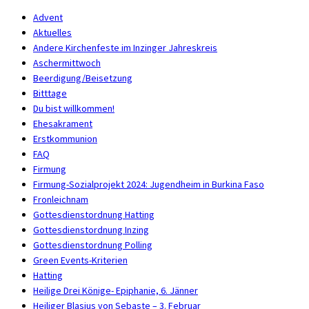
Advent
Aktuelles
Andere Kirchenfeste im Inzinger Jahreskreis
Aschermittwoch
Beerdigung/Beisetzung
Bitttage
Du bist willkommen!
Ehesakrament
Erstkommunion
FAQ
Firmung
Firmung-Sozialprojekt 2024: Jugendheim in Burkina Faso
Fronleichnam
Gottesdienstordnung Hatting
Gottesdienstordnung Inzing
Gottesdienstordnung Polling
Green Events-Kriterien
Hatting
Heilige Drei Könige- Epiphanie, 6. Jänner
Heiliger Blasius von Sebaste – 3. Februar