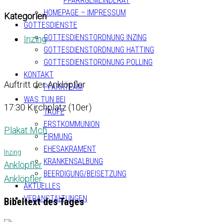
PFARRGEMEINDERAT
HOMEPAGE – IMPRESSUM
Kategorien
GOTTESDIENSTE
GOTTESDIENSTORDNUNG INZING
Inzing
GOTTESDIENSTORDNUNG HATTING
GOTTESDIENSTORDNUNG POLLING
KONTAKT
Auftritt der Anklöpfler
PFARRTEAM
WAS TUN BEI
17:30 Kirchplatz (10er)
TAUFE
ERSTKOMMUNION
Plakat Mch
FIRMUNG
EHESAKRAMENT
Inzing
KRANKENSALBUNG
Anklöpfler
BEERDIGUNG/BEISETZUNG
Anklöpfler
AKTUELLES
VERANSTALTUNGEN
Bibeltext des Tages