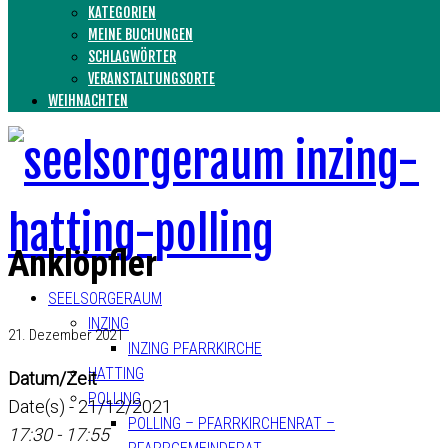
KATEGORIEN
MEINE BUCHUNGEN
SCHLAGWÖRTER
VERANSTALTUNGSORTE
WEIHNACHTEN
Anklöpfler
SEELSORGERAUM
INZING
21. Dezember 2021
INZING PFARRKIRCHE
HATTING
Datum/Zeit
POLLING
Date(s) - 21/12/2021
POLLING – PFARRKIRCHENRAT –
17:30 - 17:55