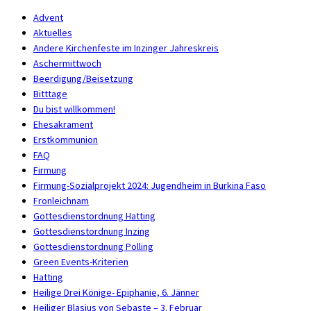
Advent
Aktuelles
Andere Kirchenfeste im Inzinger Jahreskreis
Aschermittwoch
Beerdigung/Beisetzung
Bitttage
Du bist willkommen!
Ehesakrament
Erstkommunion
FAQ
Firmung
Firmung-Sozialprojekt 2024: Jugendheim in Burkina Faso
Fronleichnam
Gottesdienstordnung Hatting
Gottesdienstordnung Inzing
Gottesdienstordnung Polling
Green Events-Kriterien
Hatting
Heilige Drei Könige- Epiphanie, 6. Jänner
Heiliger Blasius von Sebaste – 3. Februar